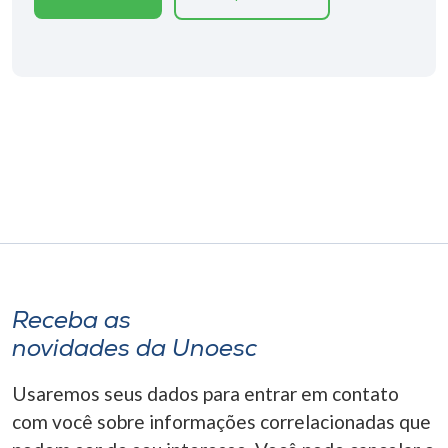
Museu
Unoesc
Store
Selecione
o idioma
A+
Receba as
A-
novidades da Unoesc
Usaremos seus dados para entrar em contato
com você sobre informações correlacionadas que