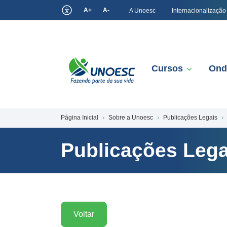
A+
A-
A Unoesc
Internacionalização
Cursos
Ond
Página Inicial
Sobre a Unoesc
Publicações Legais
Publicações Lega
Voltar