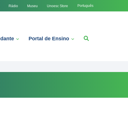
Português
Rádio
Museu
Unoesc Store
udante
Portal de Ensino