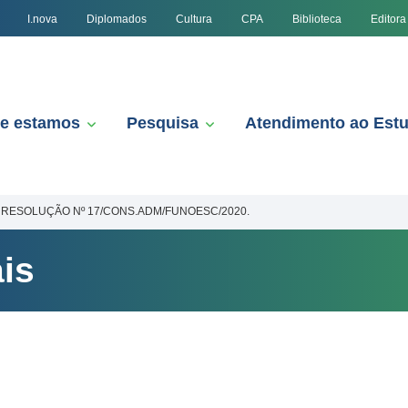
I.nova
Diplomados
Cultura
CPA
Biblioteca
Editora
e estamos
Pesquisa
Atendimento ao Est
RESOLUÇÃO Nº 17/CONS.ADM/FUNOESC/2020.
is