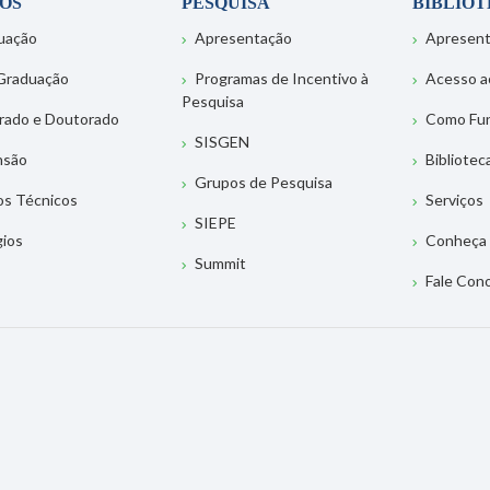
OS
PESQUISA
BIBLIO
uação
Apresentação
Apresen
Graduação
Programas de Incentivo à
Acesso a
Pesquisa
rado e Doutorado
Como Fu
SISGEN
nsão
Bibliotec
Grupos de Pesquisa
os Técnicos
Serviços
SIEPE
gios
Conheça 
Summit
Fale Con