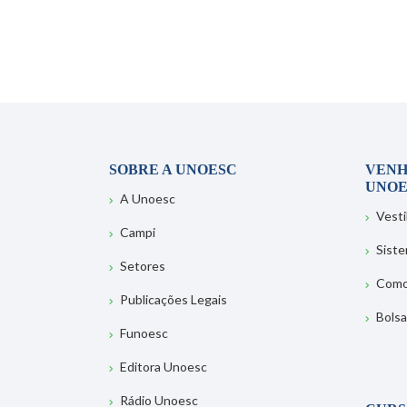
SOBRE A UNOESC
VENH
UNOE
A Unoesc
Vesti
Campi
Sist
Setores
Como
Publicações Legais
Bolsa
Funoesc
Editora Unoesc
Rádio Unoesc