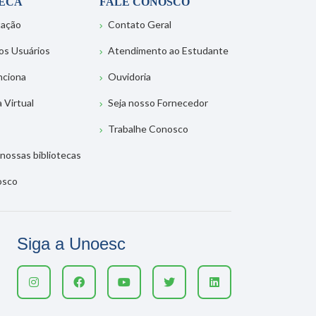
TECA
FALE CONOSCO
tação
Contato Geral
os Usuários
Atendimento ao Estudante
nciona
Ouvidoria
a Virtual
Seja nosso Fornecedor
Trabalhe Conosco
nossas bibliotecas
osco
Siga a Unoesc