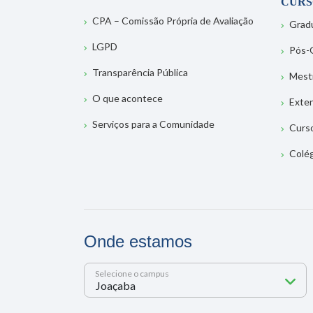
CURS
CPA – Comissão Própria de Avaliação
Grad
LGPD
Pós-
Transparência Pública
Mest
O que acontece
Exte
Serviços para a Comunidade
Curs
Colé
Onde estamos
Selecione o campus