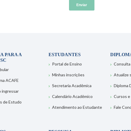
A PARA A
ESTUDANTES
DIPLOM
SC
Portal de Ensino
Consulta
bular
Minhas inscrições
Atualize
ema ACAFE
Secretaria Acadêmica
Diploma D
 ingressar
Calendário Acadêmico
Cursos e
s de Estudo
Atendimento ao Estudante
Fale Con