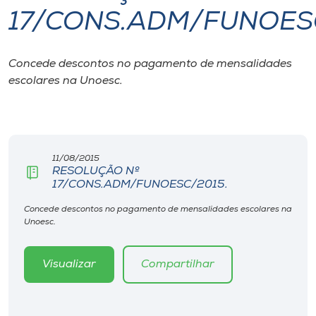
17/CONS.ADM/FUNOES
I.nova
Concede descontos no pagamento de mensalidades
Diplomados
escolares na Unoesc.
Cultura
CPA
11/08/2015
RESOLUÇÃO Nº
17/CONS.ADM/FUNOESC/2015.
Biblioteca
Concede descontos no pagamento de mensalidades escolares na
Unoesc.
Editora
Visualizar
Compartilhar
Rádio