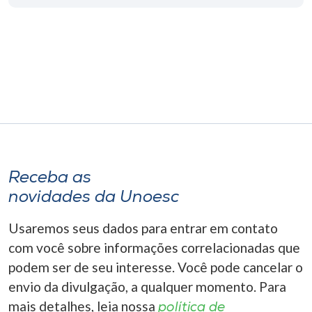
Museu
Unoesc
Store
Selecione
o idioma
Receba as
novidades da Unoesc
A+
A-
Usaremos seus dados para entrar em contato
com você sobre informações correlacionadas que
podem ser de seu interesse. Você pode cancelar o
envio da divulgação, a qualquer momento. Para
mais detalhes, leia nossa
política de