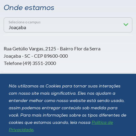
Onde estamos
Selecione o campus
Rua Getúlio Vargas, 2125 - Bairro Flor da Serra
Joaçaba - SC - CEP 89600-000
Telefone (49) 3551-2000
Siga a Unoesc
Nós utilizamos os Cookies para tornar suas interações
com nosso site mais significativa. Eles nos ajudam a
entender melhor como nosso website está sendo usado,
assim podemos entregar conteúdo sob medida para
você. Para mais informações sobre os tipos diferentes de
cookies que estamos usando, leia nossa
Política de
Privacidade
.