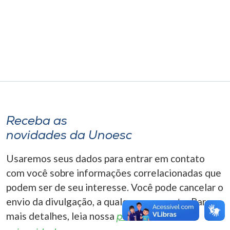
Museu
Unoesc
Store
Selecione
o idioma
Receba as
novidades da Unoesc
A+
Usaremos seus dados para entrar em contato
A-
com você sobre informações correlacionadas que
podem ser de seu interesse. Você pode cancelar o
envio da divulgação, a qualquer momento. Para
mais detalhes, leia nossa
política de