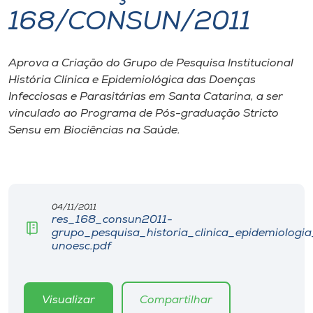
168/CONSUN/2011
I.nova
Aprova a Criação do Grupo de Pesquisa Institucional
Diplomados
História Clínica e Epidemiológica das Doenças
Infecciosas e Parasitárias em Santa Catarina, a ser
Cultura
vinculado ao Programa de Pós-graduação Stricto
Sensu em Biociências na Saúde.
CPA
Biblioteca
04/11/2011
res_168_consun2011-
grupo_pesquisa_historia_clinica_epidemiologi
Editora
unoesc.pdf
Rádio
Visualizar
Compartilhar