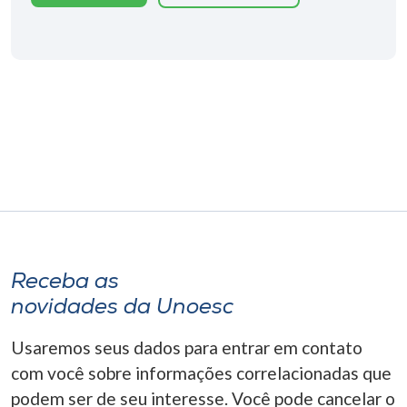
Museu
Unoesc
Store
Selecione
o idioma
A+
Receba as
A-
novidades da Unoesc
Usaremos seus dados para entrar em contato
com você sobre informações correlacionadas que
podem ser de seu interesse. Você pode cancelar o