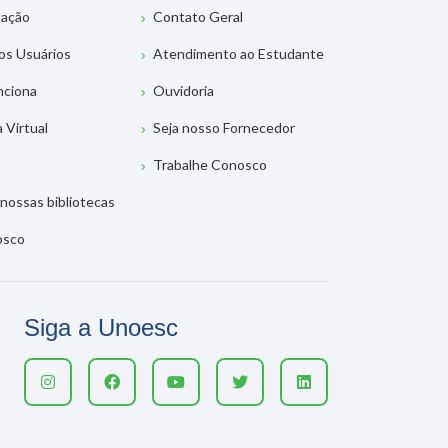
tação
Contato Geral
os Usuários
Atendimento ao Estudante
nciona
Ouvidoria
a Virtual
Seja nosso Fornecedor
Trabalhe Conosco
nossas bibliotecas
osco
Siga a Unoesc