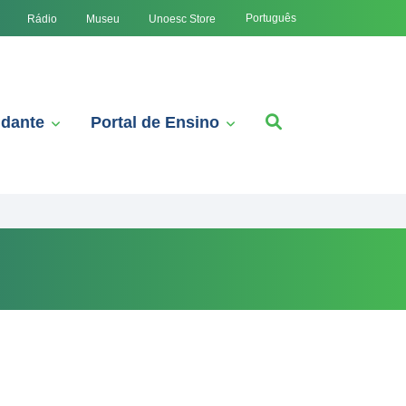
Português
Rádio
Museu
Unoesc Store
udante
Portal de Ensino