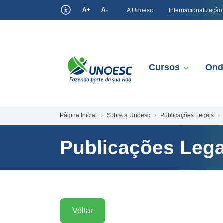
A+
A-
A Unoesc
Internacionalização
Cursos
Ond
Página Inicial
Sobre a Unoesc
Publicações Legais
Publicações Lega
Voltar