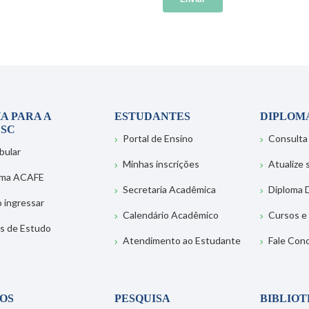
A PARA A
ESTUDANTES
DIPLOM
SC
Portal de Ensino
Consulta
bular
Minhas inscrições
Atualize
ema ACAFE
Secretaria Acadêmica
Diploma D
 ingressar
Calendário Acadêmico
Cursos e
s de Estudo
Atendimento ao Estudante
Fale Con
OS
PESQUISA
BIBLIO