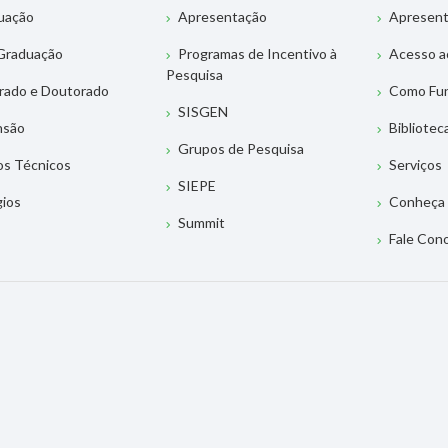
uação
Apresentação
Apresen
Graduação
Programas de Incentivo à
Acesso a
Pesquisa
rado e Doutorado
Como Fu
SISGEN
nsão
Bibliotec
Grupos de Pesquisa
os Técnicos
Serviços
SIEPE
gios
Conheça 
Summit
Fale Con