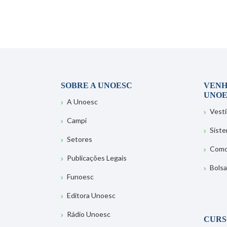
SOBRE A UNOESC
VENH
UNOE
A Unoesc
Vesti
Campi
Sist
Setores
Como
Publicações Legais
Bolsa
Funoesc
Editora Unoesc
Rádio Unoesc
CURS