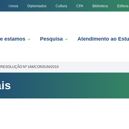
I.nova
Diplomados
Cultura
CPA
Biblioteca
Editora
e estamos
Pesquisa
Atendimento ao Est
RESOLUÇÃO Nº 168/CONSUN/2010
is