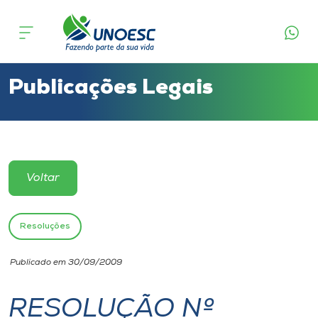
Cursos
Onde estamos
Publicações Legais
Pesquisa
Atendimento ao Estudante
Voltar
Portal de Ensino
Resoluções
A
Publicado em 30/09/2009
Unoesc
RESOLUÇÃO Nº
Internacionalização