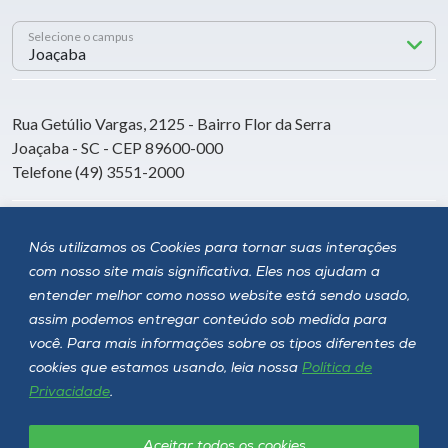
Selecione o campus
Rua Getúlio Vargas, 2125 - Bairro Flor da Serra
Joaçaba - SC - CEP 89600-000
Telefone (49) 3551-2000
Siga a Unoesc
Nós utilizamos os Cookies para tornar suas interações
com nosso site mais significativa. Eles nos ajudam a
entender melhor como nosso website está sendo usado,
assim podemos entregar conteúdo sob medida para
você. Para mais informações sobre os tipos diferentes de
cookies que estamos usando, leia nossa
Política de
Privacidade
.
Aceitar todos os cookies