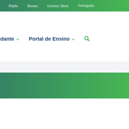
Português
Rádio
Museu
Unoesc Store
udante
Portal de Ensino