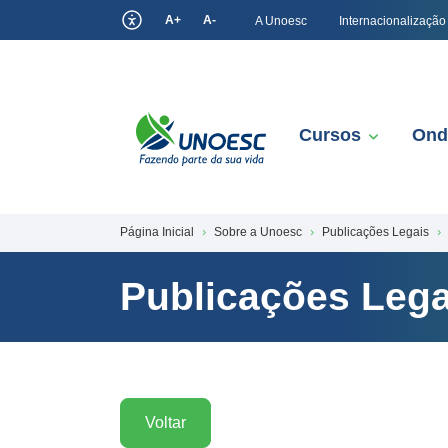
A+
A-
A Unoesc
Internacionalização
Cursos
Ond
Página Inicial
Sobre a Unoesc
Publicações Legais
Publicações Lega
Voltar