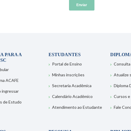
A PARA A
ESTUDANTES
DIPLOM
SC
Portal de Ensino
Consulta
bular
Minhas inscrições
Atualize
ema ACAFE
Secretaria Acadêmica
Diploma D
 ingressar
Calendário Acadêmico
Cursos e
s de Estudo
Atendimento ao Estudante
Fale Con