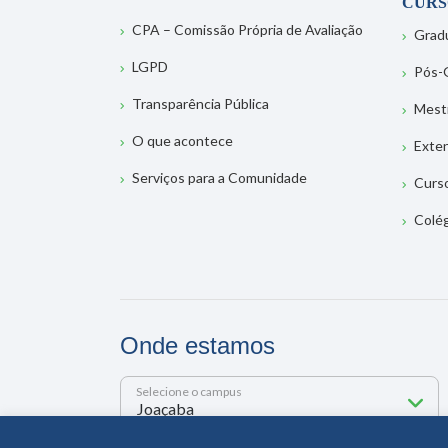
CURS
CPA – Comissão Própria de Avaliação
Grad
LGPD
Pós-
Transparência Pública
Mest
O que acontece
Exte
Serviços para a Comunidade
Curs
Colé
Onde estamos
Selecione o campus