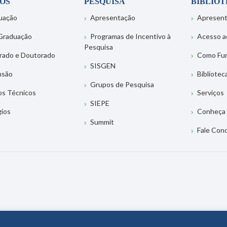
OS
PESQUISA
BIBLIO
uação
Apresentação
Apresen
Graduação
Programas de Incentivo à
Acesso a
Pesquisa
rado e Doutorado
Como Fu
SISGEN
nsão
Bibliotec
Grupos de Pesquisa
os Técnicos
Serviços
SIEPE
gios
Conheça 
Summit
Fale Con