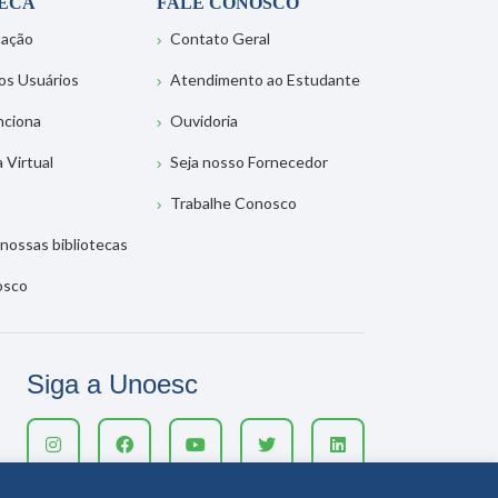
TECA
FALE CONOSCO
tação
Contato Geral
os Usuários
Atendimento ao Estudante
nciona
Ouvidoria
a Virtual
Seja nosso Fornecedor
Trabalhe Conosco
nossas bibliotecas
osco
Siga a Unoesc