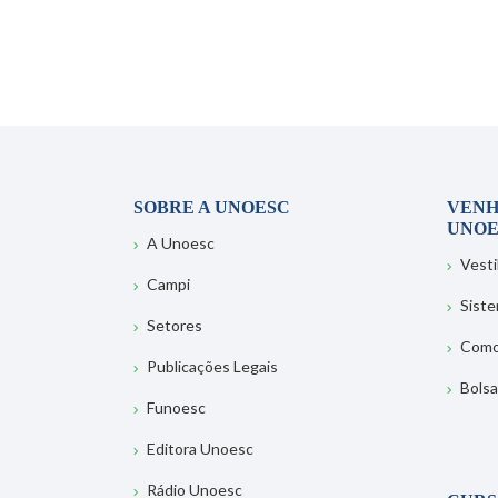
SOBRE A UNOESC
VENH
UNOE
A Unoesc
Vesti
Campi
Sist
Setores
Como
Publicações Legais
Bolsa
Funoesc
Editora Unoesc
Rádio Unoesc