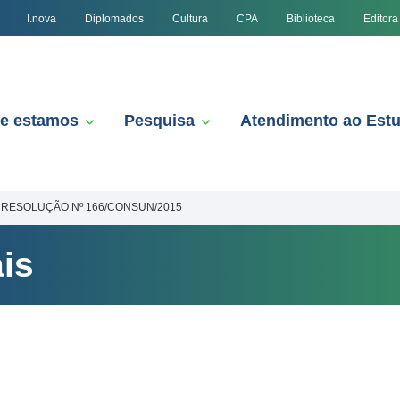
I.nova
Diplomados
Cultura
CPA
Biblioteca
Editora
e estamos
Pesquisa
Atendimento ao Est
RESOLUÇÃO Nº 166/CONSUN/2015
is