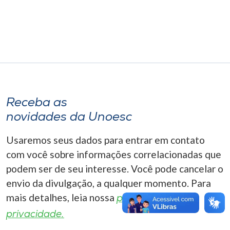
Museu
Unoesc
Store
Selecione
Receba as
o idioma
novidades da Unoesc
Usaremos seus dados para entrar em contato
A+
com você sobre informações correlacionadas que
A-
podem ser de seu interesse. Você pode cancelar o
envio da divulgação, a qualquer momento. Para
mais detalhes, leia nossa
política de
privacidade.