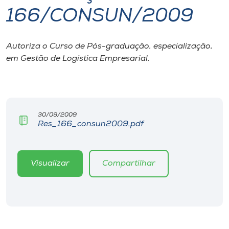
166/CONSUN/2009
I.nova
Autoriza o Curso de Pós-graduação, especialização,
Diplomados
em Gestão de Logística Empresarial.
Cultura
CPA
30/09/2009
Res_166_consun2009.pdf
Biblioteca
Visualizar
Compartilhar
Editora
Rádio