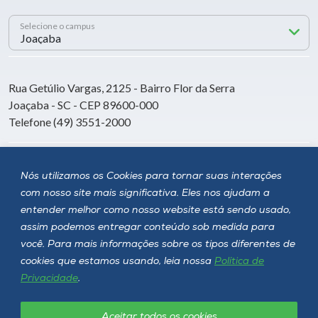
Selecione o campus
Rua Getúlio Vargas, 2125 - Bairro Flor da Serra
Joaçaba - SC - CEP 89600-000
Telefone (49) 3551-2000
Siga a Unoesc
Nós utilizamos os Cookies para tornar suas interações
com nosso site mais significativa. Eles nos ajudam a
entender melhor como nosso website está sendo usado,
assim podemos entregar conteúdo sob medida para
você. Para mais informações sobre os tipos diferentes de
cookies que estamos usando, leia nossa
Política de
Privacidade
.
Aceitar todos os cookies