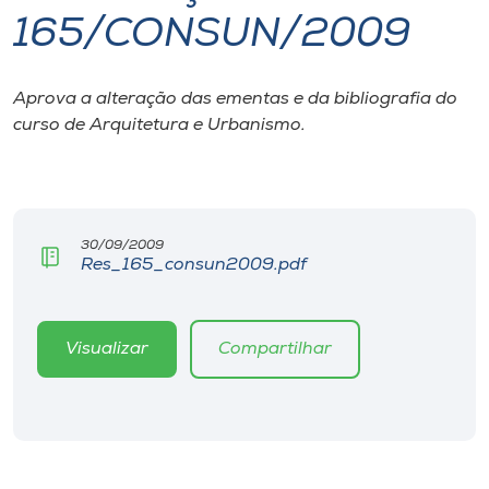
165/CONSUN/2009
I.nova
Aprova a alteração das ementas e da bibliografia do
Diplomados
curso de Arquitetura e Urbanismo.
Cultura
CPA
30/09/2009
Res_165_consun2009.pdf
Biblioteca
Visualizar
Compartilhar
Editora
Rádio