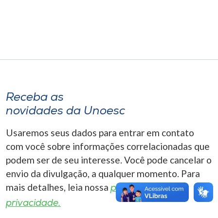
Museu
Unoesc
Store
Selecione
Receba as
o idioma
novidades da Unoesc
Usaremos seus dados para entrar em contato
A+
com você sobre informações correlacionadas que
A-
podem ser de seu interesse. Você pode cancelar o
envio da divulgação, a qualquer momento. Para
mais detalhes, leia nossa
política de
privacidade.