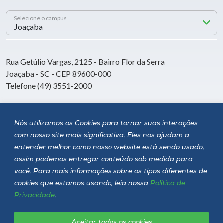
Selecione o campus
Rua Getúlio Vargas, 2125 - Bairro Flor da Serra
Joaçaba - SC - CEP 89600-000
Telefone (49) 3551-2000
Siga a Unoesc
Nós utilizamos os Cookies para tornar suas interações
com nosso site mais significativa. Eles nos ajudam a
entender melhor como nosso website está sendo usado,
assim podemos entregar conteúdo sob medida para
você. Para mais informações sobre os tipos diferentes de
cookies que estamos usando, leia nossa
Política de
Privacidade
.
Aceitar todos os cookies