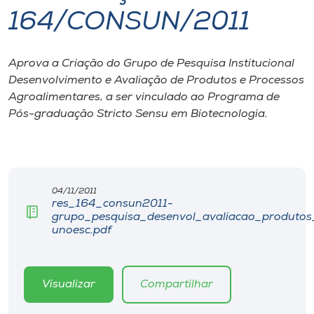
164/CONSUN/2011
I.nova
Aprova a Criação do Grupo de Pesquisa Institucional
Diplomados
Desenvolvimento e Avaliação de Produtos e Processos
Agroalimentares, a ser vinculado ao Programa de
Cultura
Pós-graduação Stricto Sensu em Biotecnologia.
CPA
04/11/2011
Biblioteca
res_164_consun2011-
grupo_pesquisa_desenvol_avaliacao_produtos
unoesc.pdf
Editora
Rádio
Visualizar
Compartilhar