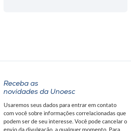
Museu
Unoesc
Store
Selecione
o idioma
Receba as
A+
novidades da Unoesc
A-
Usaremos seus dados para entrar em contato
com você sobre informações correlacionadas que
podem ser de seu interesse. Você pode cancelar o
envio da divulgação, a qualquer momento. Para