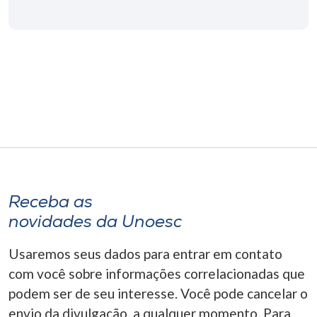
Museu
Unoesc
Store
Selecione
o idioma
Receba as
A+
novidades da Unoesc
A-
Usaremos seus dados para entrar em contato
com você sobre informações correlacionadas que
podem ser de seu interesse. Você pode cancelar o
envio da divulgação, a qualquer momento. Para