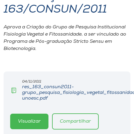
163/CONSUN/2011
I.nova
Aprova a Criação do Grupo de Pesquisa Institucional
Diplomados
Fisiologia Vegetal e Fitossanidade, a ser vinculado ao
Programa de Pós-graduação Stricto Sensu em
Cultura
Biotecnologia.
CPA
04/11/2011
Biblioteca
res_163_consun2011-
grupo_pesquisa_fisiologia_vegetal_fitossanida
unoesc.pdf
Editora
Rádio
Visualizar
Compartilhar