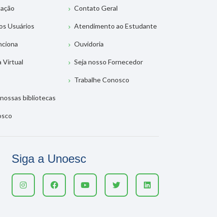
tação
Contato Geral
os Usuários
Atendimento ao Estudante
nciona
Ouvidoria
a Virtual
Seja nosso Fornecedor
Trabalhe Conosco
nossas bibliotecas
osco
Siga a Unoesc