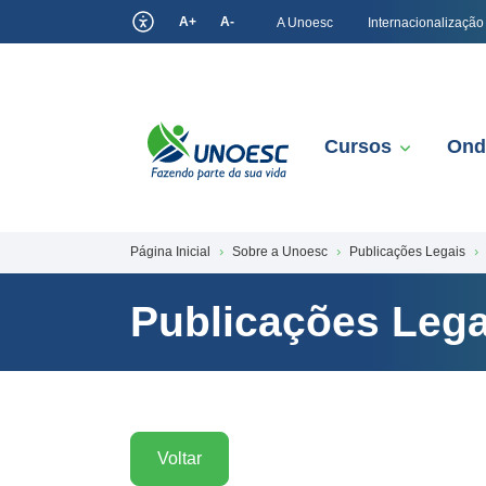
A+
A-
A Unoesc
Internacionalização
Cursos
Ond
Página Inicial
Sobre a Unoesc
Publicações Legais
Publicações Lega
Voltar