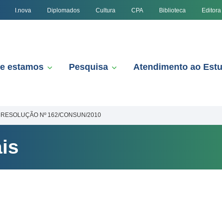
I.nova
Diplomados
Cultura
CPA
Biblioteca
Editora
e estamos
Pesquisa
Atendimento ao Est
RESOLUÇÃO Nº 162/CONSUN/2010
is