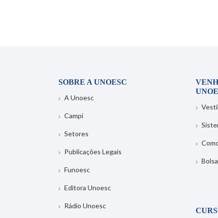
SOBRE A UNOESC
VENH
UNOE
A Unoesc
Vesti
Campi
Sist
Setores
Como
Publicações Legais
Bolsa
Funoesc
Editora Unoesc
Rádio Unoesc
CURS