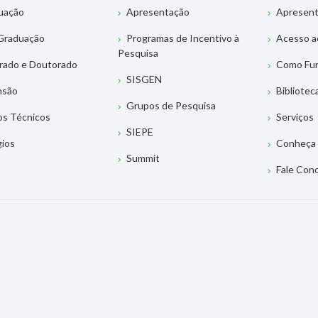
uação
Apresentação
Apresen
Graduação
Programas de Incentivo à
Acesso a
Pesquisa
rado e Doutorado
Como Fu
SISGEN
nsão
Bibliotec
Grupos de Pesquisa
os Técnicos
Serviços
SIEPE
gios
Conheça 
Summit
Fale Con