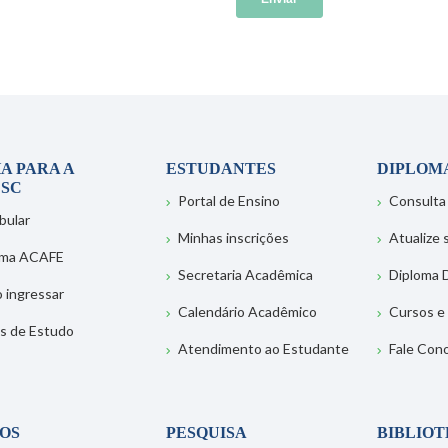
A PARA A
ESTUDANTES
DIPLOM
SC
Portal de Ensino
Consulta
bular
Minhas inscrições
Atualize
ema ACAFE
Secretaria Acadêmica
Diploma D
 ingressar
Calendário Acadêmico
Cursos e
s de Estudo
Atendimento ao Estudante
Fale Con
OS
PESQUISA
BIBLIO