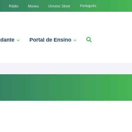
Português
Rádio
Museu
Unoesc Store
udante
Portal de Ensino