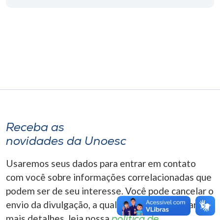
Museu
Unoesc
Store
Selecione
o idioma
Receba as
novidades da Unoesc
A+
A-
Usaremos seus dados para entrar em contato
com você sobre informações correlacionadas que
podem ser de seu interesse. Você pode cancelar o
envio da divulgação, a qualquer momento. Para
mais detalhes, leia nossa
política de