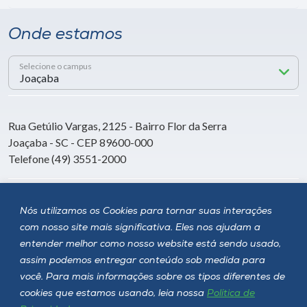
Onde estamos
Selecione o campus
Rua Getúlio Vargas, 2125 - Bairro Flor da Serra
Joaçaba - SC - CEP 89600-000
Telefone (49) 3551-2000
Siga a Unoesc
Nós utilizamos os Cookies para tornar suas interações
com nosso site mais significativa. Eles nos ajudam a
entender melhor como nosso website está sendo usado,
assim podemos entregar conteúdo sob medida para
você. Para mais informações sobre os tipos diferentes de
cookies que estamos usando, leia nossa
Política de