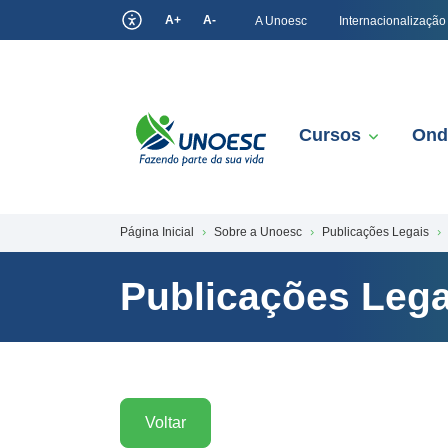
A+
A-
A Unoesc
Internacionalização
Cursos
Ond
Página Inicial
Sobre a Unoesc
Publicações Legais
Publicações Lega
Voltar