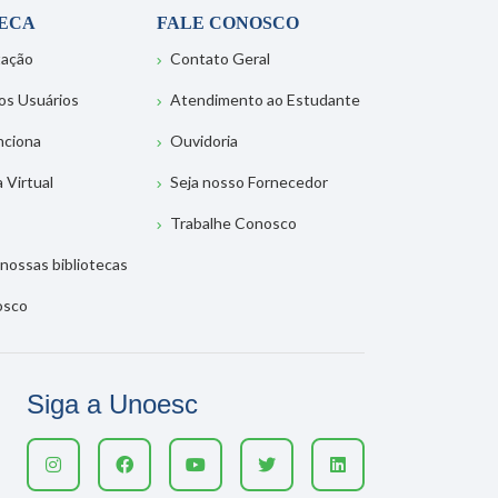
TECA
FALE CONOSCO
tação
Contato Geral
os Usuários
Atendimento ao Estudante
nciona
Ouvidoria
a Virtual
Seja nosso Fornecedor
Trabalhe Conosco
nossas bibliotecas
osco
Siga a Unoesc