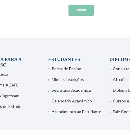
A PARA A
ESTUDANTES
DIPLOM
SC
Portal de Ensino
Consulta
bular
Minhas inscrições
Atualize
ema ACAFE
Secretaria Acadêmica
Diploma D
 ingressar
Calendário Acadêmico
Cursos e
s de Estudo
Atendimento ao Estudante
Fale Con