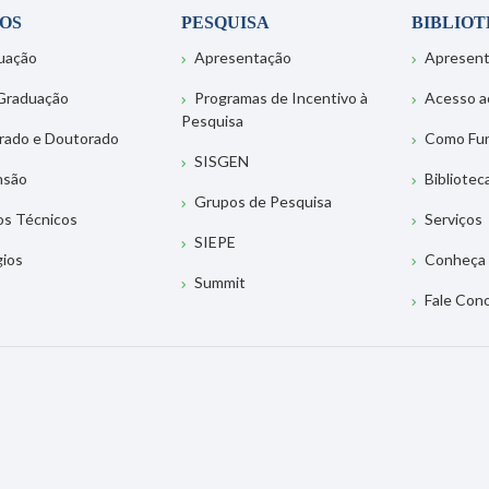
OS
PESQUISA
BIBLIO
uação
Apresentação
Apresen
Graduação
Programas de Incentivo à
Acesso a
Pesquisa
rado e Doutorado
Como Fu
SISGEN
nsão
Bibliotec
Grupos de Pesquisa
os Técnicos
Serviços
SIEPE
gios
Conheça 
Summit
Fale Con