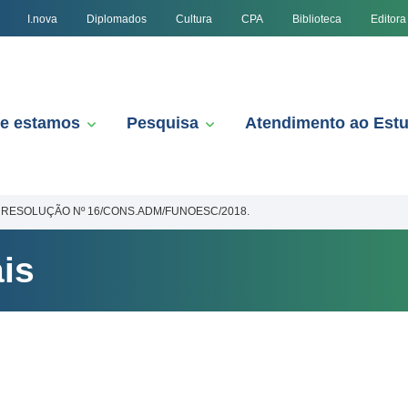
I.nova
Diplomados
Cultura
CPA
Biblioteca
Editora
e estamos
Pesquisa
Atendimento ao Est
RESOLUÇÃO Nº 16/CONS.ADM/FUNOESC/2018.
is