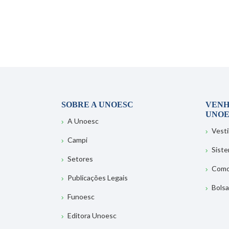
SOBRE A UNOESC
VENH
UNOE
A Unoesc
Vesti
Campi
Sist
Setores
Como
Publicações Legais
Bolsa
Funoesc
Editora Unoesc