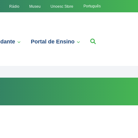
Português
Rádio
Museu
Unoesc Store
udante
Portal de Ensino