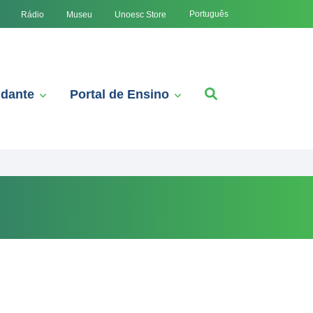
Português
Rádio
Museu
Unoesc Store
udante
Portal de Ensino