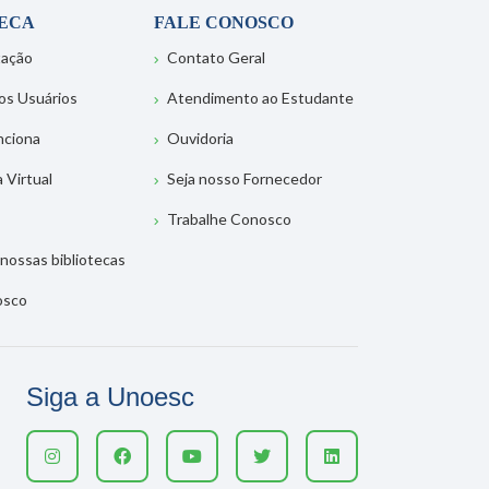
TECA
FALE CONOSCO
tação
Contato Geral
os Usuários
Atendimento ao Estudante
nciona
Ouvidoria
a Virtual
Seja nosso Fornecedor
Trabalhe Conosco
nossas bibliotecas
osco
Siga a Unoesc