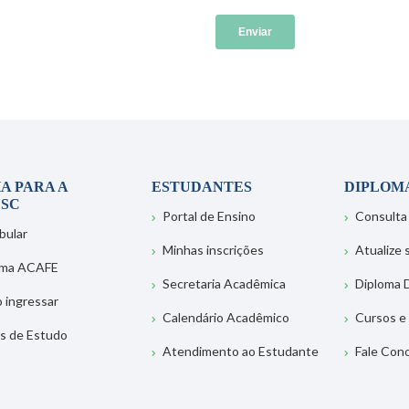
A PARA A
ESTUDANTES
DIPLOM
SC
Portal de Ensino
Consulta
bular
Minhas inscrições
Atualize
ema ACAFE
Secretaria Acadêmica
Diploma D
 ingressar
Calendário Acadêmico
Cursos e
s de Estudo
Atendimento ao Estudante
Fale Con