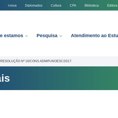
I.nova
Diplomados
Cultura
CPA
Biblioteca
Editora
e estamos
Pesquisa
Atendimento ao Est
RESOLUÇÃO Nº 16/CONS.ADM/FUNOESC/2017.
is