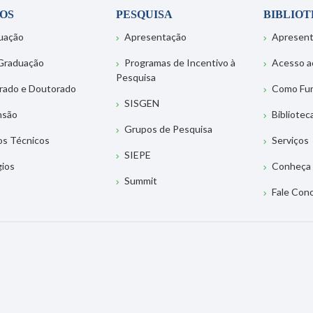
OS
PESQUISA
BIBLIO
uação
Apresentação
Apresen
Graduação
Programas de Incentivo à
Acesso a
Pesquisa
rado e Doutorado
Como Fu
SISGEN
nsão
Bibliotec
Grupos de Pesquisa
os Técnicos
Serviços
SIEPE
gios
Conheça 
Summit
Fale Con