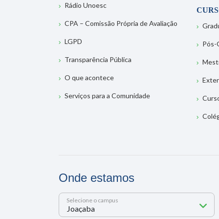
Rádio Unoesc
CURS
CPA – Comissão Própria de Avaliação
Grad
LGPD
Pós-
Transparência Pública
Mest
O que acontece
Exte
Serviços para a Comunidade
Curs
Colé
Onde estamos
Selecione o campus