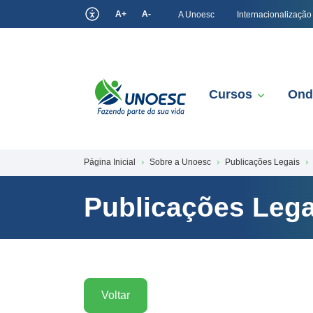
A+
A-
A Unoesc
Internacionalização
Cursos
Ond
Página Inicial
Sobre a Unoesc
Publicações Legais
Publicações Lega
Voltar