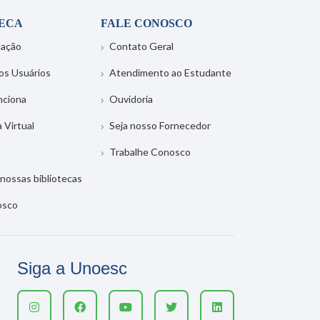
TECA
FALE CONOSCO
tação
Contato Geral
os Usuários
Atendimento ao Estudante
nciona
Ouvidoria
a Virtual
Seja nosso Fornecedor
Trabalhe Conosco
nossas bibliotecas
osco
Siga a Unoesc