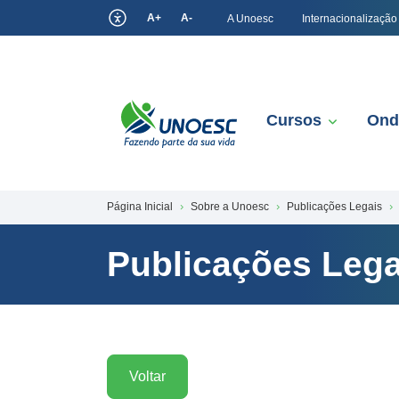
A+
A-
A Unoesc
Internacionalização
Cursos
Ond
Página Inicial
Sobre a Unoesc
Publicações Legais
Publicações Lega
Voltar