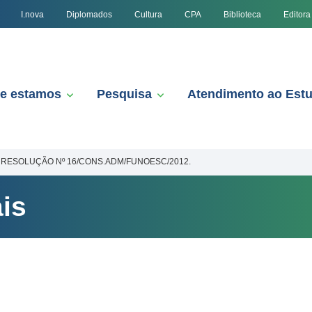
I.nova
Diplomados
Cultura
CPA
Biblioteca
Editora
e estamos
Pesquisa
Atendimento ao Est
RESOLUÇÃO Nº 16/CONS.ADM/FUNOESC/2012.
is