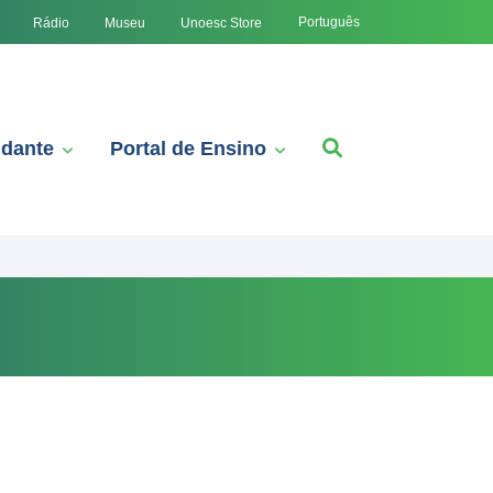
Português
Rádio
Museu
Unoesc Store
udante
Portal de Ensino