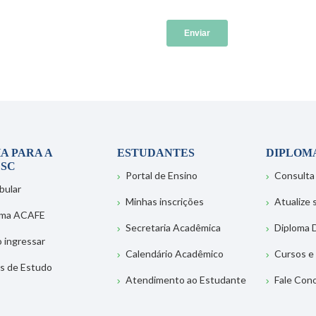
A PARA A
ESTUDANTES
DIPLOM
SC
Portal de Ensino
Consulta
bular
Minhas inscrições
Atualize
ema ACAFE
Secretaria Acadêmica
Diploma D
 ingressar
Calendário Acadêmico
Cursos e
s de Estudo
Atendimento ao Estudante
Fale Con