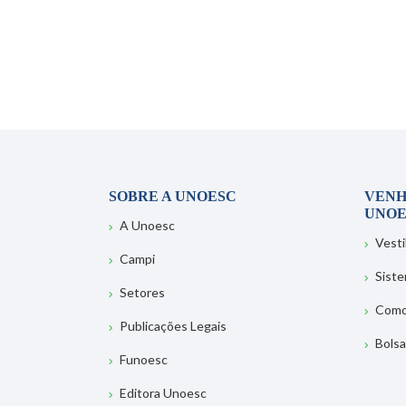
SOBRE A UNOESC
VENH
UNOE
A Unoesc
Vesti
Campi
Sist
Setores
Como
Publicações Legais
Bolsa
Funoesc
Editora Unoesc