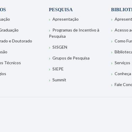
OS
PESQUISA
BIBLIO
uação
Apresentação
Apresen
Graduação
Programas de Incentivo à
Acesso a
Pesquisa
rado e Doutorado
Como Fu
SISGEN
nsão
Bibliotec
Grupos de Pesquisa
os Técnicos
Serviços
SIEPE
gios
Conheça 
Summit
Fale Con