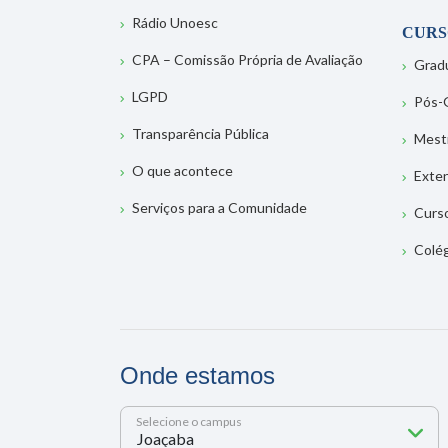
Rádio Unoesc
CURS
CPA – Comissão Própria de Avaliação
Grad
LGPD
Pós-
Transparência Pública
Mest
O que acontece
Exte
Serviços para a Comunidade
Curs
Colé
Onde estamos
Selecione o campus