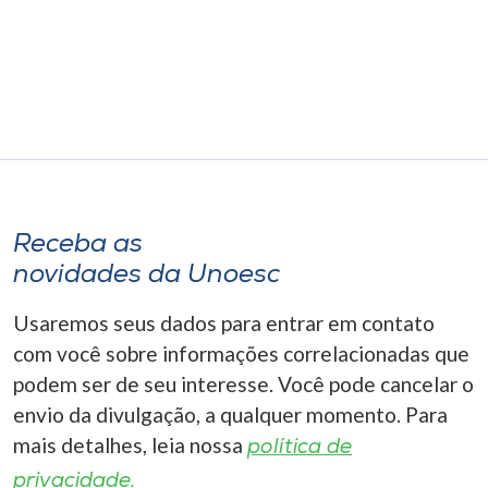
Museu
Unoesc
Store
Selecione
o idioma
Receba as
novidades da Unoesc
Usaremos seus dados para entrar em contato
A+
A-
com você sobre informações correlacionadas que
podem ser de seu interesse. Você pode cancelar o
envio da divulgação, a qualquer momento. Para
mais detalhes, leia nossa
política de
privacidade.