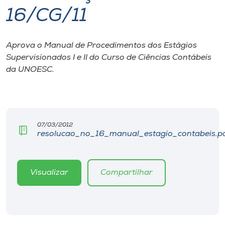
16/CG/11
I.nova
Aprova o Manual de Procedimentos dos Estágios
Diplomados
Supervisionados I e II do Curso de Ciências Contábeis
da UNOESC.
Cultura
CPA
07/03/2012
resolucao_no_16_manual_estagio_contabeis.p
Biblioteca
Editora
Visualizar
Compartilhar
Rádio