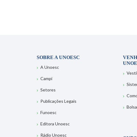
SOBRE A UNOESC
VENH
UNOE
A Unoesc
Vesti
Campi
Sist
Setores
Como
Publicações Legais
Bolsa
Funoesc
Editora Unoesc
Rádio Unoesc