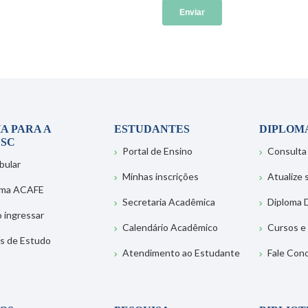
A PARA A
ESTUDANTES
DIPLOM
SC
Portal de Ensino
Consulta
bular
Minhas inscrições
Atualize
ema ACAFE
Secretaria Acadêmica
Diploma D
 ingressar
Calendário Acadêmico
Cursos e
s de Estudo
Atendimento ao Estudante
Fale Con