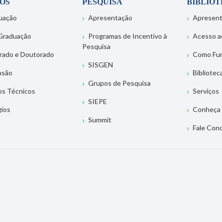
OS
PESQUISA
BIBLIO
uação
Apresentação
Apresen
Graduação
Programas de Incentivo à
Acesso a
Pesquisa
rado e Doutorado
Como Fu
SISGEN
nsão
Bibliotec
Grupos de Pesquisa
os Técnicos
Serviços
SIEPE
gios
Conheça 
Summit
Fale Con