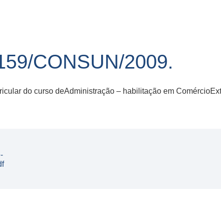
59/CONSUN/2009.
ricular do curso deAdministração – habilitação em ComércioExte
-
df