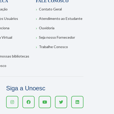
TECA
FALE CONOSCO
tação
Contato Geral
os Usuários
Atendimento ao Estudante
nciona
Ouvidoria
a Virtual
Seja nosso Fornecedor
Trabalhe Conosco
nossas bibliotecas
osco
Siga a Unoesc