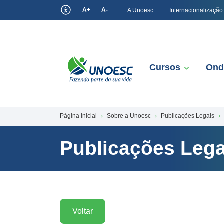
A+
A-
A Unoesc
Internacionalização
Cursos
Ond
Página Inicial
Sobre a Unoesc
Publicações Legais
Publicações Lega
Voltar