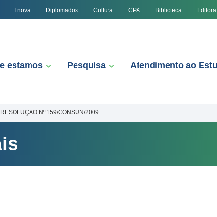
I.nova
Diplomados
Cultura
CPA
Biblioteca
Editora
e estamos
Pesquisa
Atendimento ao Est
RESOLUÇÃO Nº 159/CONSUN/2009.
is