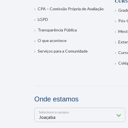
CURS
CPA – Comissão Própria de Avaliação
Grad
LGPD
Pós-
Transparência Pública
Mest
O que acontece
Exte
Serviços para a Comunidade
Curs
Colé
Onde estamos
Selecione o campus