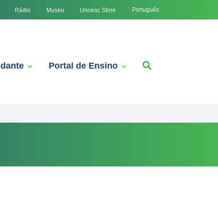
Português
Rádio
Museu
Unoesc Store
udante
Portal de Ensino