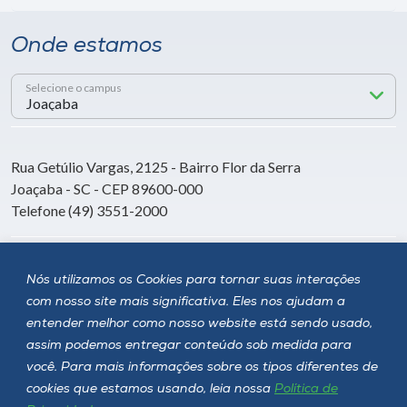
Onde estamos
Selecione o campus
Rua Getúlio Vargas, 2125 - Bairro Flor da Serra
Joaçaba - SC - CEP 89600-000
Telefone (49) 3551-2000
Siga a Unoesc
Nós utilizamos os Cookies para tornar suas interações
com nosso site mais significativa. Eles nos ajudam a
entender melhor como nosso website está sendo usado,
assim podemos entregar conteúdo sob medida para
você. Para mais informações sobre os tipos diferentes de
cookies que estamos usando, leia nossa
Política de