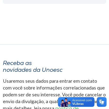
Museu
Unoesc
Store
Selecione
o idioma
Receba as
novidades da Unoesc
A+
A-
Usaremos seus dados para entrar em contato
com você sobre informações correlacionadas que
podem ser de seu interesse. Você pode cancelar o
envio da divulgação, a qualquer momento. Para
mais detalhes, leia nossa
política de