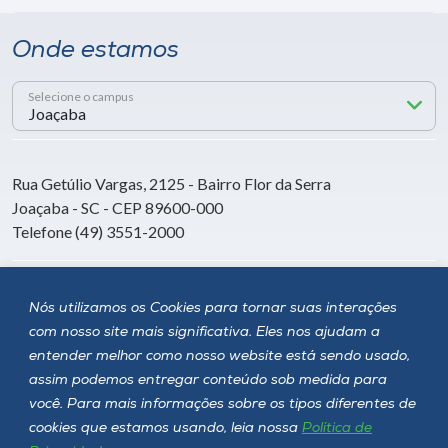
Onde estamos
Selecione o campus
Rua Getúlio Vargas, 2125 - Bairro Flor da Serra
Joaçaba - SC - CEP 89600-000
Telefone (49) 3551-2000
Siga a Unoesc
Nós utilizamos os Cookies para tornar suas interações
com nosso site mais significativa. Eles nos ajudam a
entender melhor como nosso website está sendo usado,
assim podemos entregar conteúdo sob medida para
você. Para mais informações sobre os tipos diferentes de
cookies que estamos usando, leia nossa
Política de