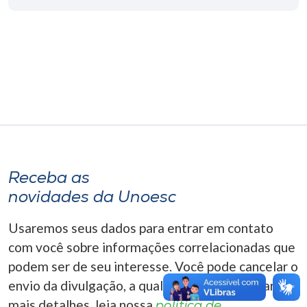
Museu
Unoesc
Store
Selecione
o idioma
Receba as
novidades da Unoesc
A+
A-
Usaremos seus dados para entrar em contato
com você sobre informações correlacionadas que
podem ser de seu interesse. Você pode cancelar o
envio da divulgação, a qualquer momento. Para
mais detalhes, leia nossa
política de