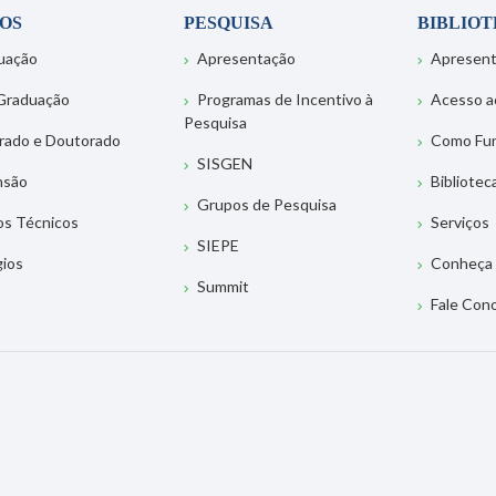
OS
PESQUISA
BIBLIO
uação
Apresentação
Apresen
Graduação
Programas de Incentivo à
Acesso a
Pesquisa
rado e Doutorado
Como Fu
SISGEN
nsão
Bibliotec
Grupos de Pesquisa
os Técnicos
Serviços
SIEPE
gios
Conheça 
Summit
Fale Con