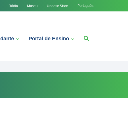
Português
Rádio
Museu
Unoesc Store
udante
Portal de Ensino