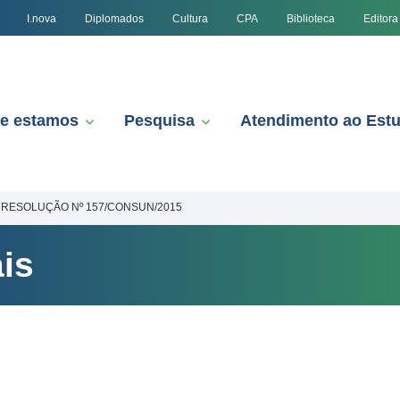
I.nova
Diplomados
Cultura
CPA
Biblioteca
Editora
e estamos
Pesquisa
Atendimento ao Est
RESOLUÇÃO Nº 157/CONSUN/2015
is