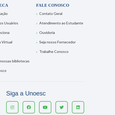
TECA
FALE CONOSCO
tação
Contato Geral
os Usuários
Atendimento ao Estudante
nciona
Ouvidoria
a Virtual
Seja nosso Fornecedor
Trabalhe Conosco
nossas bibliotecas
osco
Siga a Unoesc