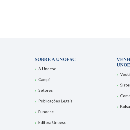
SOBRE A UNOESC
VENH
UNOE
A Unoesc
Vesti
Campi
Sist
Setores
Como
Publicações Legais
Bolsa
Funoesc
Editora Unoesc