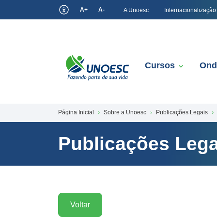
A+
A-
A Unoesc
Internacionalização
Cursos
Ond
Página Inicial
Sobre a Unoesc
Publicações Legais
Publicações Lega
Voltar