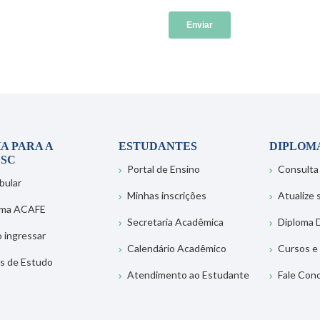
A PARA A
ESTUDANTES
DIPLOM
SC
Portal de Ensino
Consulta
bular
Minhas inscrições
Atualize
ema ACAFE
Secretaria Acadêmica
Diploma D
 ingressar
Calendário Acadêmico
Cursos e
s de Estudo
Atendimento ao Estudante
Fale Con