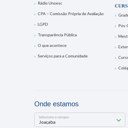
Rádio Unoesc
CURS
CPA – Comissão Própria de Avaliação
Grad
LGPD
Pós-
Transparência Pública
Mest
O que acontece
Exte
Serviços para a Comunidade
Curs
Colé
Onde estamos
Selecione o campus