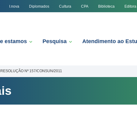
I.nova
Diplomados
Cultura
CPA
Biblioteca
Editora
e estamos
Pesquisa
Atendimento ao Est
RESOLUÇÃO Nº 157/CONSUN/2011
is