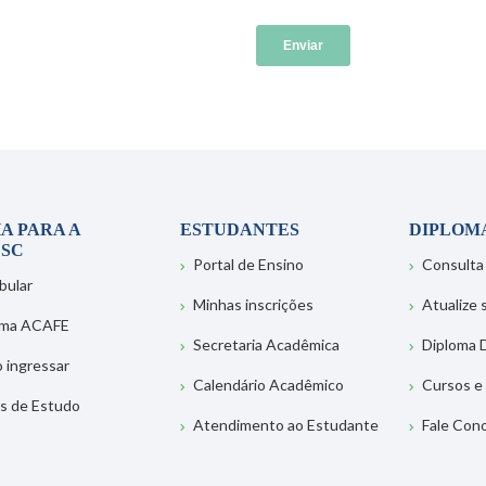
A PARA A
ESTUDANTES
DIPLOM
SC
Portal de Ensino
Consulta
bular
Minhas inscrições
Atualize
ema ACAFE
Secretaria Acadêmica
Diploma D
 ingressar
Calendário Acadêmico
Cursos e
s de Estudo
Atendimento ao Estudante
Fale Con