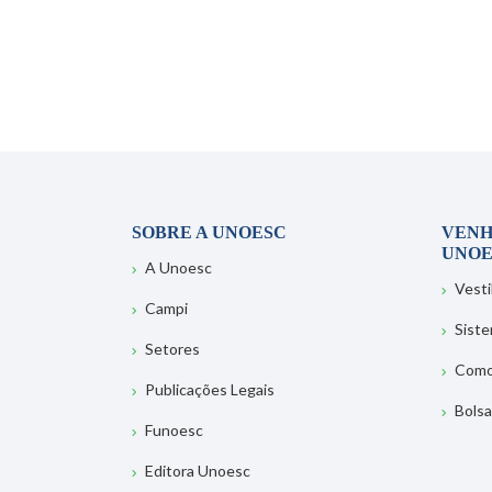
SOBRE A UNOESC
VENH
UNOE
A Unoesc
Vesti
Campi
Sist
Setores
Como
Publicações Legais
Bolsa
Funoesc
Editora Unoesc