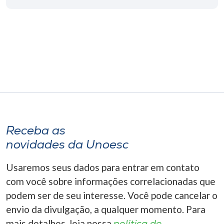
Museu
Unoesc
Store
Selecione
o idioma
Receba as
novidades da Unoesc
A+
A-
Usaremos seus dados para entrar em contato
com você sobre informações correlacionadas que
podem ser de seu interesse. Você pode cancelar o
envio da divulgação, a qualquer momento. Para
mais detalhes, leia nossa