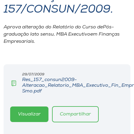
157/CONSUN/2009.
I.nova
Aprova alteração do Relatório do Curso dePós-
Diplomados
graduação lato sensu, MBA Executivoem Finanças
Empresariais.
Cultura
CPA
29/07/2009
Res_157_consun2009-
Biblioteca
Alteracao_Relatorio_MBA_Executivo_Fin_Empr
Smo.pdf
Editora
Visualizar
Compartilhar
Rádio