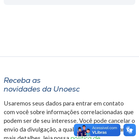
Museu
Unoesc
Store
Selecione
o idioma
Receba as
novidades da Unoesc
A+
A-
Usaremos seus dados para entrar em contato
com você sobre informações correlacionadas que
podem ser de seu interesse. Você pode cancelar o
envio da divulgação, a qualquer momento. Para
mais detalhes, leia nossa
política de