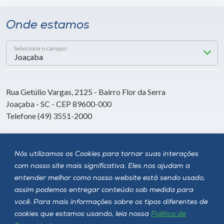
Onde estamos
Selecione o campus
Rua Getúlio Vargas, 2125 - Bairro Flor da Serra
Joaçaba - SC - CEP 89600-000
Telefone (49) 3551-2000
Siga a Unoesc
Nós utilizamos os Cookies para tornar suas interações
com nosso site mais significativa. Eles nos ajudam a
entender melhor como nosso website está sendo usado,
assim podemos entregar conteúdo sob medida para
você. Para mais informações sobre os tipos diferentes de
cookies que estamos usando, leia nossa
Política de