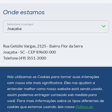
Onde estamos
Selecione o campus
Rua Getúlio Vargas, 2125 - Bairro Flor da Serra
Joaçaba - SC - CEP 89600-000
Telefone (49) 3551-2000
Siga a Unoesc
Nós utilizamos os Cookies para tornar suas interações
com nosso site mais significativa. Eles nos ajudam a
entender melhor como nosso website está sendo usado,
assim podemos entregar conteúdo sob medida para
você. Para mais informações sobre os tipos diferentes de
cookies que estamos usando, leia nossa
Política de