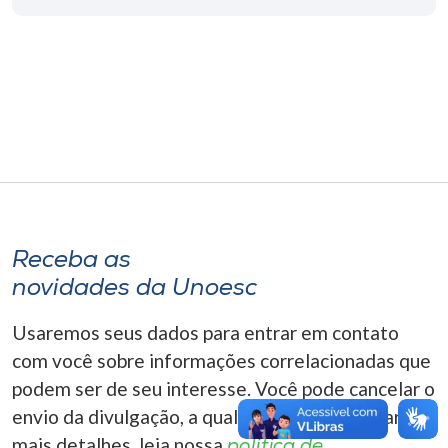
Museu
Unoesc
Store
Selecione
o idioma
Receba as
novidades da Unoesc
A+
A-
Usaremos seus dados para entrar em contato
com você sobre informações correlacionadas que
podem ser de seu interesse. Você pode cancelar o
envio da divulgação, a qualquer momento. Para
mais detalhes, leia nossa
política de