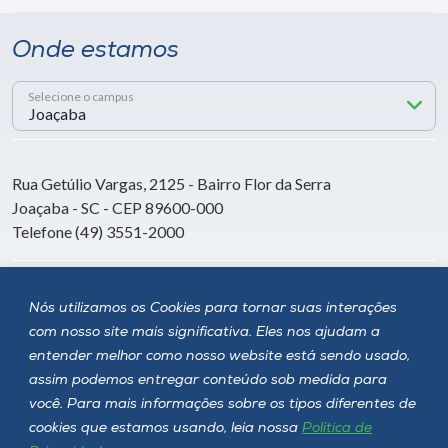
Onde estamos
Selecione o campus
Rua Getúlio Vargas, 2125 - Bairro Flor da Serra
Joaçaba - SC - CEP 89600-000
Telefone (49) 3551-2000
Siga a Unoesc
Nós utilizamos os Cookies para tornar suas interações
com nosso site mais significativa. Eles nos ajudam a
entender melhor como nosso website está sendo usado,
assim podemos entregar conteúdo sob medida para
você. Para mais informações sobre os tipos diferentes de
cookies que estamos usando, leia nossa
Política de