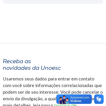
Museu
Unoesc
Store
Selecione
o idioma
Receba as
novidades da Unoesc
A+
A-
Usaremos seus dados para entrar em contato
com você sobre informações correlacionadas que
podem ser de seu interesse. Você pode cancelar o
envio da divulgação, a qualquer momento. Para
mais detalhes, leia nossa
política de