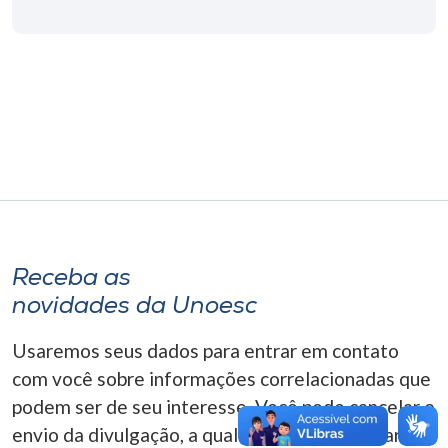
Museu
Unoesc
Store
Selecione
o idioma
Receba as
A+
novidades da Unoesc
A-
Usaremos seus dados para entrar em contato
com você sobre informações correlacionadas que
podem ser de seu interesse. Você pode cancelar o
envio da divulgação, a qualquer momento. Para