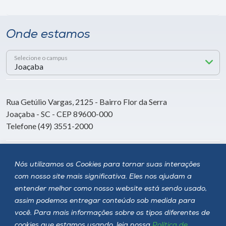
Onde estamos
Selecione o campus
Rua Getúlio Vargas, 2125 - Bairro Flor da Serra
Joaçaba - SC - CEP 89600-000
Telefone (49) 3551-2000
Siga a Unoesc
Nós utilizamos os Cookies para tornar suas interações
com nosso site mais significativa. Eles nos ajudam a
entender melhor como nosso website está sendo usado,
assim podemos entregar conteúdo sob medida para
você. Para mais informações sobre os tipos diferentes de
cookies que estamos usando, leia nossa
Política de