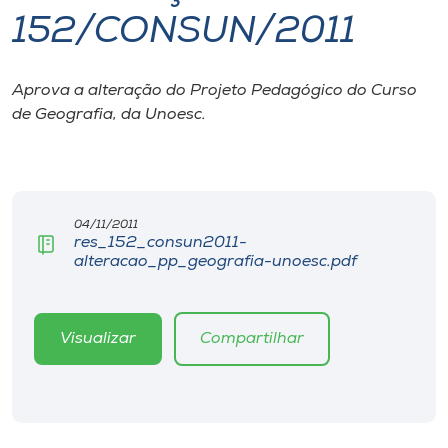
152/CONSUN/2011
I.nova
Aprova a alteração do Projeto Pedagógico do Curso
Diplomados
de Geografia, da Unoesc.
Cultura
CPA
04/11/2011
res_152_consun2011-
alteracao_pp_geografia-unoesc.pdf
Biblioteca
Editora
Visualizar
Compartilhar
Rádio