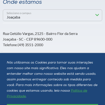
Onde estamos
Selecione o campus
Rua Getúlio Vargas, 2125 - Bairro Flor da Serra
Joaçaba - SC - CEP 89600-000
Telefone (49) 3551-2000
Siga a Unoesc
Nós utilizamos os Cookies para tornar suas interações
com nosso site mais significativa. Eles nos ajudam a
entender melhor como nosso website está sendo usado,
assim podemos entregar conteúdo sob medida para
você. Para mais informações sobre os tipos diferentes de
cookies que estamos usando, leia nossa
Política de
Privacidade
.