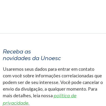
Museu
Unoesc
Store
Selecione
o idioma
Receba as
novidades da Unoesc
Usaremos seus dados para entrar em contato
A+
com você sobre informações correlacionadas que
A-
podem ser de seu interesse. Você pode cancelar o
envio da divulgação, a qualquer momento. Para
mais detalhes, leia nossa
política de
privacidade.