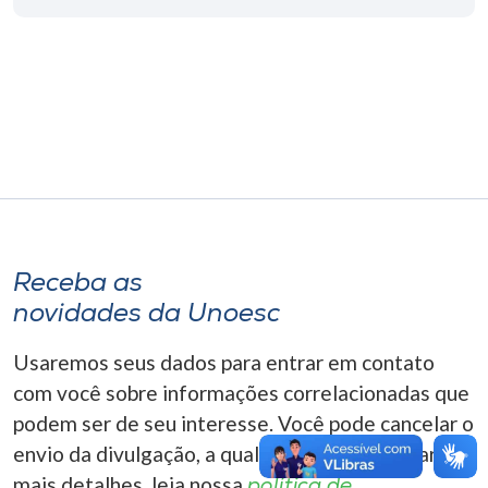
Museu
Unoesc
Store
Selecione
o idioma
Receba as
novidades da Unoesc
A+
A-
Usaremos seus dados para entrar em contato
com você sobre informações correlacionadas que
podem ser de seu interesse. Você pode cancelar o
envio da divulgação, a qualquer momento. Para
mais detalhes, leia nossa
política de