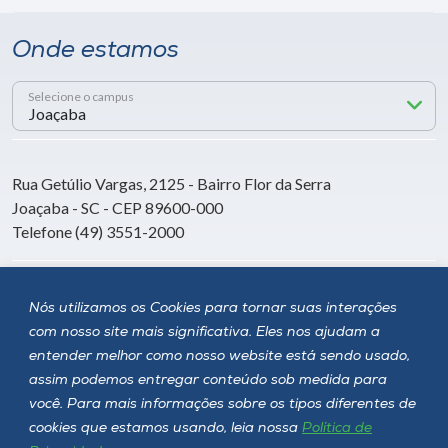
Onde estamos
Selecione o campus
Rua Getúlio Vargas, 2125 - Bairro Flor da Serra
Joaçaba - SC - CEP 89600-000
Telefone (49) 3551-2000
Siga a Unoesc
Nós utilizamos os Cookies para tornar suas interações
com nosso site mais significativa. Eles nos ajudam a
entender melhor como nosso website está sendo usado,
assim podemos entregar conteúdo sob medida para
você. Para mais informações sobre os tipos diferentes de
cookies que estamos usando, leia nossa
Política de