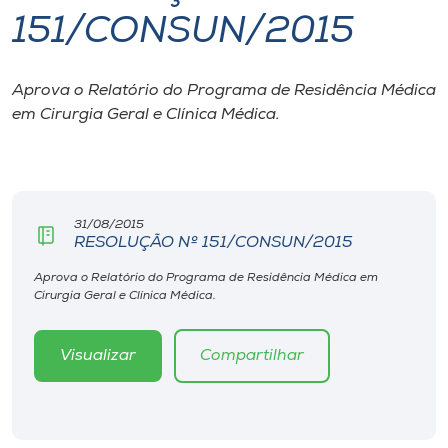
151/CONSUN/2015
I.nova
Aprova o Relatório do Programa de Residência Médica
Diplomados
em Cirurgia Geral e Clínica Médica.
Cultura
CPA
31/08/2015
RESOLUÇÃO Nº 151/CONSUN/2015
Biblioteca
Aprova o Relatório do Programa de Residência Médica em
Cirurgia Geral e Clínica Médica.
Editora
Visualizar
Compartilhar
Rádio