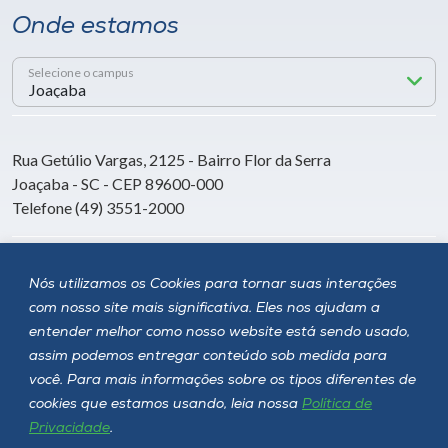
Onde estamos
Selecione o campus
Rua Getúlio Vargas, 2125 - Bairro Flor da Serra
Joaçaba - SC - CEP 89600-000
Telefone (49) 3551-2000
Siga a Unoesc
Nós utilizamos os Cookies para tornar suas interações
com nosso site mais significativa. Eles nos ajudam a
entender melhor como nosso website está sendo usado,
assim podemos entregar conteúdo sob medida para
você. Para mais informações sobre os tipos diferentes de
cookies que estamos usando, leia nossa
Política de
Privacidade
.