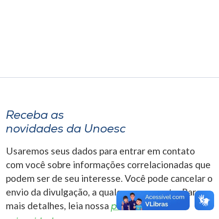
Museu
Unoesc
Store
Selecione
o idioma
Receba as
novidades da Unoesc
A+
Usaremos seus dados para entrar em contato
A-
com você sobre informações correlacionadas que
podem ser de seu interesse. Você pode cancelar o
envio da divulgação, a qualquer momento. Para
mais detalhes, leia nossa
política de