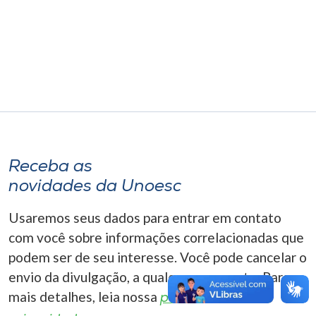
Museu
Unoesc
Store
Selecione
o idioma
Receba as
novidades da Unoesc
A+
Usaremos seus dados para entrar em contato
A-
com você sobre informações correlacionadas que
podem ser de seu interesse. Você pode cancelar o
envio da divulgação, a qualquer momento. Para
mais detalhes, leia nossa
política de