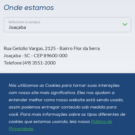
Onde estamos
Selecione o campus
Rua Getúlio Vargas, 2125 - Bairro Flor da Serra
Joaçaba - SC - CEP 89600-000
Telefone (49) 3551-2000
Siga a Unoesc
Nós utilizamos os Cookies para tornar suas interações
com nosso site mais significativa. Eles nos ajudam a
entender melhor como nosso website está sendo usado,
assim podemos entregar conteúdo sob medida para
você. Para mais informações sobre os tipos diferentes de
cookies que estamos usando, leia nossa
Política de
Privacidade
.