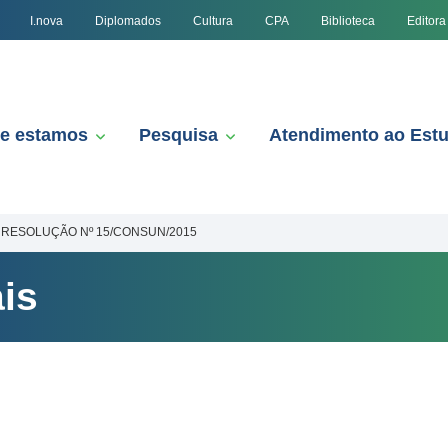
I.nova
Diplomados
Cultura
CPA
Biblioteca
Editora
e estamos
Pesquisa
Atendimento ao Est
RESOLUÇÃO Nº 15/CONSUN/2015
is