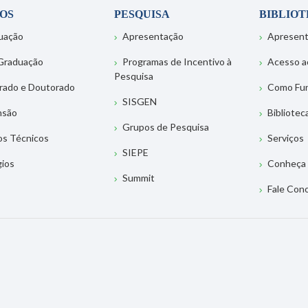
OS
PESQUISA
BIBLIO
uação
Apresentação
Apresen
Graduação
Programas de Incentivo à
Acesso a
Pesquisa
rado e Doutorado
Como Fu
SISGEN
nsão
Bibliotec
Grupos de Pesquisa
os Técnicos
Serviços
SIEPE
gios
Conheça 
Summit
Fale Con