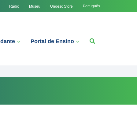
Português
Rádio
Museu
Unoesc Store
udante
Portal de Ensino