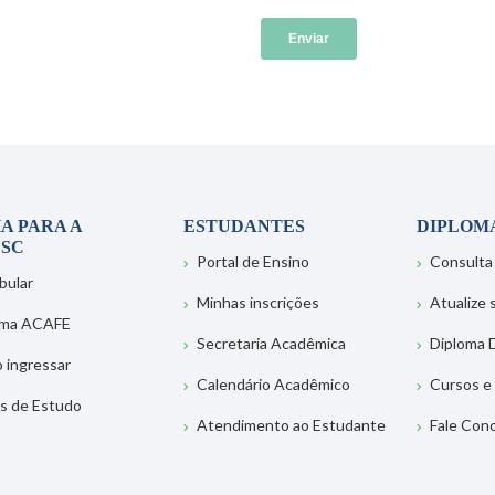
A PARA A
ESTUDANTES
DIPLOM
SC
Portal de Ensino
Consulta
bular
Minhas inscrições
Atualize
ema ACAFE
Secretaria Acadêmica
Diploma D
 ingressar
Calendário Acadêmico
Cursos e
s de Estudo
Atendimento ao Estudante
Fale Con