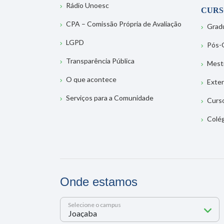
Rádio Unoesc
CURS
CPA – Comissão Própria de Avaliação
Grad
LGPD
Pós-
Transparência Pública
Mest
O que acontece
Exte
Serviços para a Comunidade
Curs
Colé
Onde estamos
Selecione o campus