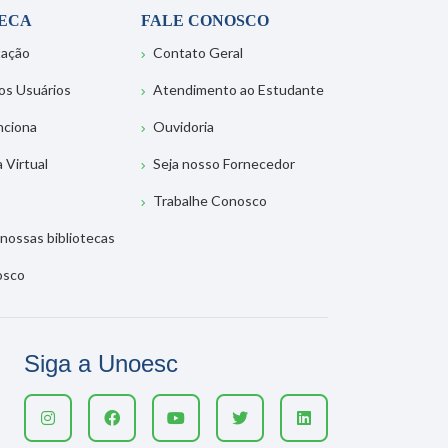
TECA
FALE CONOSCO
tação
Contato Geral
os Usuários
Atendimento ao Estudante
nciona
Ouvidoria
a Virtual
Seja nosso Fornecedor
Trabalhe Conosco
nossas bibliotecas
osco
Siga a Unoesc