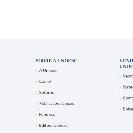
SOBRE A UNOESC
VENH
UNOE
A Unoesc
Vesti
Campi
Sist
Setores
Como
Publicações Legais
Bolsa
Funoesc
Editora Unoesc