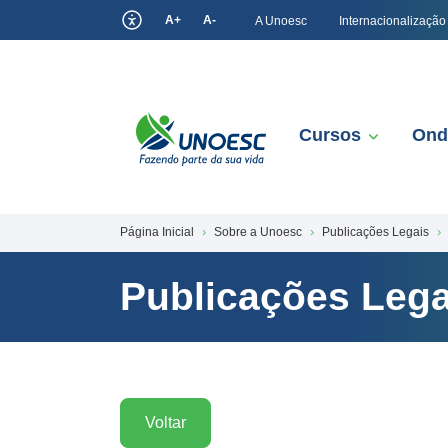
A+
A-
A Unoesc
Internacionalização
Cursos
Ond
Página Inicial
Sobre a Unoesc
Publicações Legais
Publicações Lega
Voltar