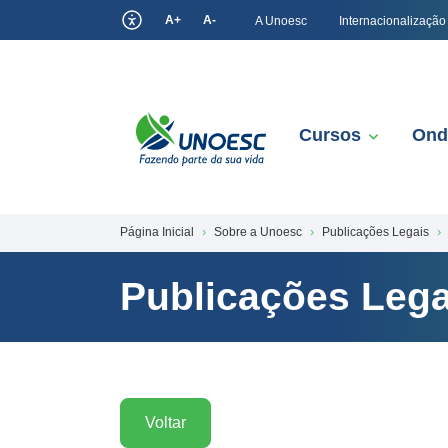
A+
A-
A Unoesc
Internacionalização
Cursos
Ond
Página Inicial
Sobre a Unoesc
Publicações Legais
Publicações Lega
Voltar