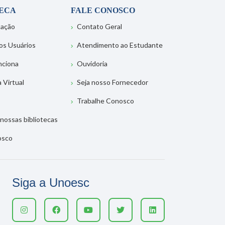
TECA
FALE CONOSCO
tação
Contato Geral
os Usuários
Atendimento ao Estudante
nciona
Ouvidoria
a Virtual
Seja nosso Fornecedor
Trabalhe Conosco
nossas bibliotecas
osco
Siga a Unoesc