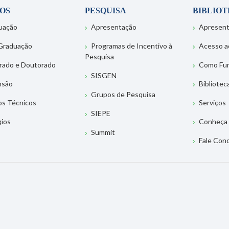
OS
PESQUISA
BIBLIO
uação
Apresentação
Apresen
Graduação
Programas de Incentivo à
Acesso a
Pesquisa
rado e Doutorado
Como Fu
SISGEN
nsão
Bibliotec
Grupos de Pesquisa
os Técnicos
Serviços
SIEPE
gios
Conheça 
Summit
Fale Con