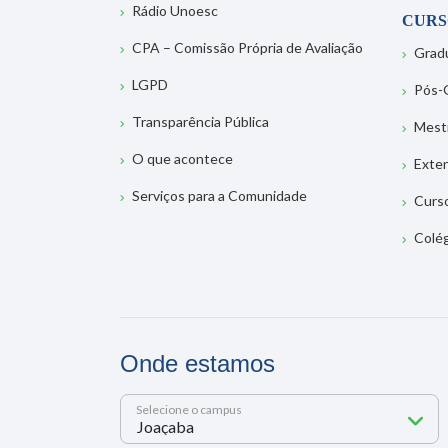
Rádio Unoesc
CURS
CPA – Comissão Própria de Avaliação
Grad
LGPD
Pós-
Transparência Pública
Mest
O que acontece
Exte
Serviços para a Comunidade
Curs
Colé
Onde estamos
Selecione o campus