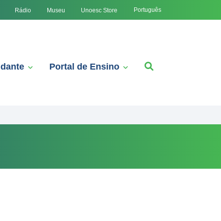
Português
Rádio
Museu
Unoesc Store
udante
Portal de Ensino