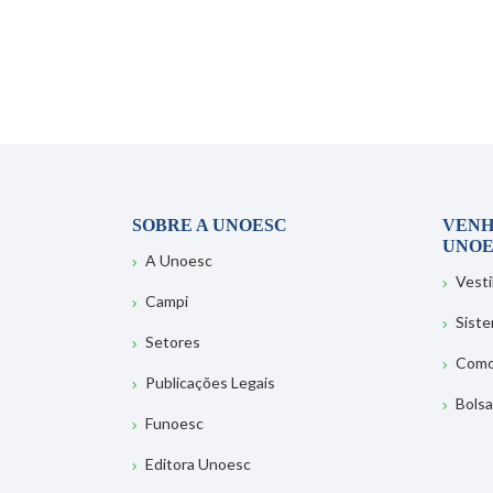
SOBRE A UNOESC
VENH
UNOE
A Unoesc
Vesti
Campi
Sist
Setores
Como
Publicações Legais
Bolsa
Funoesc
Editora Unoesc