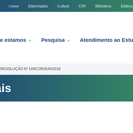
I.nova
Diplomados
Cultura
CPA
Biblioteca
Editora
e estamos
Pesquisa
Atendimento ao Est
RESOLUÇÃO Nº 149/CONSUN/2018
is