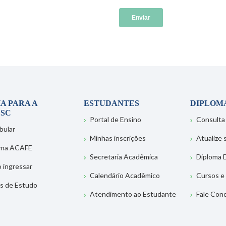
A PARA A
ESTUDANTES
DIPLOM
SC
Portal de Ensino
Consulta
bular
Minhas inscrições
Atualize
ema ACAFE
Secretaria Acadêmica
Diploma D
 ingressar
Calendário Acadêmico
Cursos e
s de Estudo
Atendimento ao Estudante
Fale Con