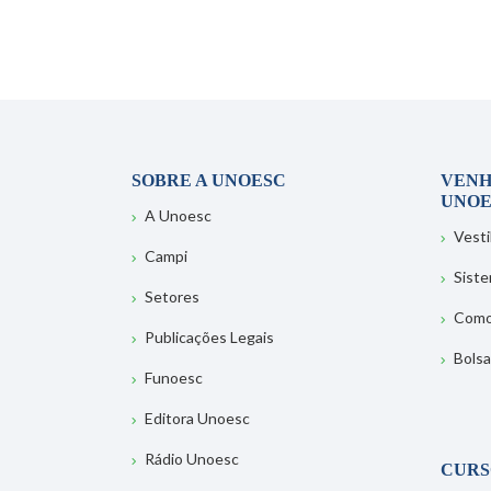
SOBRE A UNOESC
VENH
UNOE
A Unoesc
Vesti
Campi
Sist
Setores
Como
Publicações Legais
Bolsa
Funoesc
Editora Unoesc
Rádio Unoesc
CURS