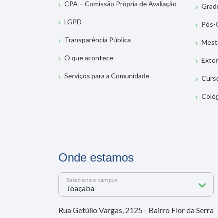
CPA – Comissão Própria de Avaliação
Grad
LGPD
Pós-
Transparência Pública
Mest
O que acontece
Exte
Serviços para a Comunidade
Curs
Colé
Onde estamos
Selecione o campus
Rua Getúlio Vargas, 2125 - Bairro Flor da Serra