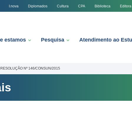
I.nova
Diplomados
Cultura
CPA
Biblioteca
Editora
e estamos
Pesquisa
Atendimento ao Est
RESOLUÇÃO Nº 146/CONSUN/2015
is