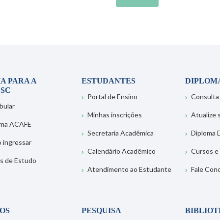
A PARA A
ESTUDANTES
DIPLOM
SC
Portal de Ensino
Consulta
bular
Minhas inscrições
Atualize
ema ACAFE
Secretaria Acadêmica
Diploma D
 ingressar
Calendário Acadêmico
Cursos e
s de Estudo
Atendimento ao Estudante
Fale Con
OS
PESQUISA
BIBLIO