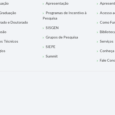
uação
Apresentação
Apresen
Graduação
Programas de Incentivo à
Acesso a
Pesquisa
rado e Doutorado
Como Fu
SISGEN
nsão
Bibliotec
Grupos de Pesquisa
os Técnicos
Serviços
SIEPE
gios
Conheça 
Summit
Fale Con