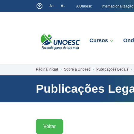
A+
A-
A Unoesc
Internacionalização
Cursos
Ond
Página Inicial
Sobre a Unoesc
Publicações Legais
Publicações Lega
Voltar