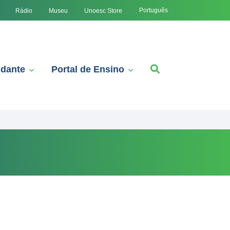
Português
Rádio
Museu
Unoesc Store
udante
Portal de Ensino