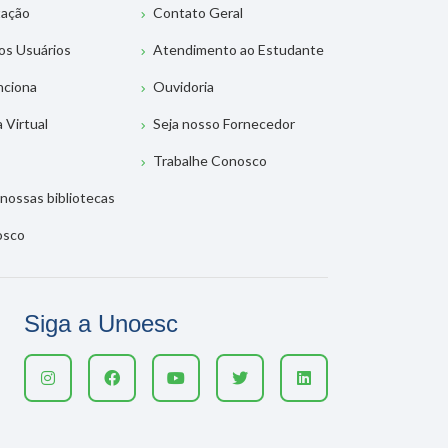
tação
Contato Geral
os Usuários
Atendimento ao Estudante
nciona
Ouvidoria
a Virtual
Seja nosso Fornecedor
Trabalhe Conosco
nossas bibliotecas
osco
Siga a Unoesc