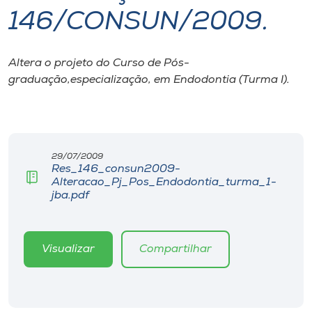
146/CONSUN/2009.
I.nova
Altera o projeto do Curso de Pós-
Diplomados
graduação,especialização, em Endodontia (Turma I).
Cultura
CPA
29/07/2009
Res_146_consun2009-
Alteracao_Pj_Pos_Endodontia_turma_1-
Biblioteca
jba.pdf
Editora
Visualizar
Compartilhar
Rádio