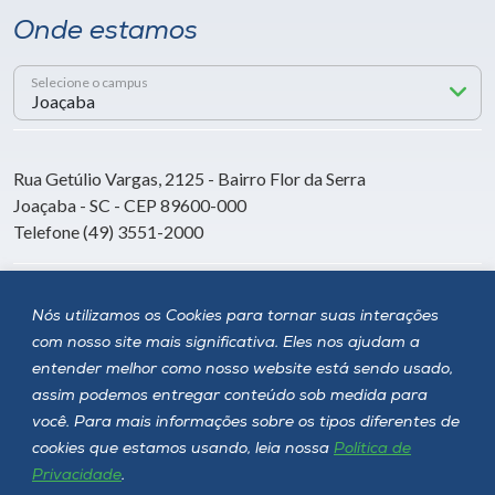
Onde estamos
Selecione o campus
Rua Getúlio Vargas, 2125 - Bairro Flor da Serra
Joaçaba - SC - CEP 89600-000
Telefone (49) 3551-2000
Siga a Unoesc
Nós utilizamos os Cookies para tornar suas interações
com nosso site mais significativa. Eles nos ajudam a
entender melhor como nosso website está sendo usado,
assim podemos entregar conteúdo sob medida para
você. Para mais informações sobre os tipos diferentes de
cookies que estamos usando, leia nossa
Política de
Privacidade
.