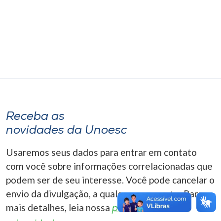
Museu
Unoesc
Store
Selecione
o idioma
Receba as
novidades da Unoesc
A+
Usaremos seus dados para entrar em contato
A-
com você sobre informações correlacionadas que
podem ser de seu interesse. Você pode cancelar o
envio da divulgação, a qualquer momento. Para
mais detalhes, leia nossa
política de