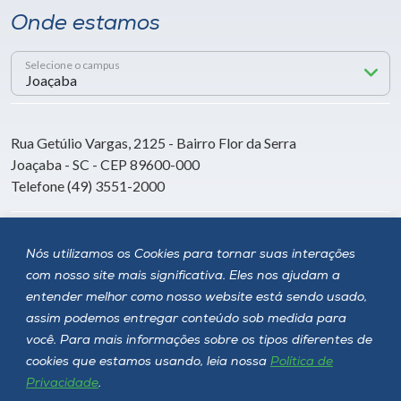
Onde estamos
Selecione o campus
Rua Getúlio Vargas, 2125 - Bairro Flor da Serra
Joaçaba - SC - CEP 89600-000
Telefone (49) 3551-2000
Siga a Unoesc
Nós utilizamos os Cookies para tornar suas interações
com nosso site mais significativa. Eles nos ajudam a
entender melhor como nosso website está sendo usado,
assim podemos entregar conteúdo sob medida para
você. Para mais informações sobre os tipos diferentes de
cookies que estamos usando, leia nossa
Política de
Privacidade
.