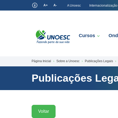
A+
A-
A Unoesc
Internacionalização
Cursos
Ond
Página Inicial
Sobre a Unoesc
Publicações Legais
Publicações Lega
Voltar