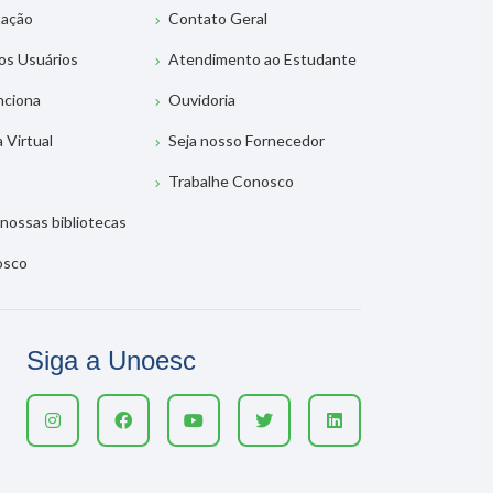
tação
Contato Geral
os Usuários
Atendimento ao Estudante
nciona
Ouvidoria
a Virtual
Seja nosso Fornecedor
Trabalhe Conosco
nossas bibliotecas
osco
Siga a Unoesc