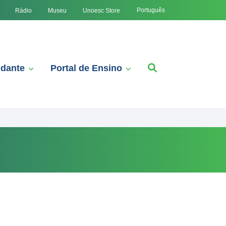
Português
Rádio
Museu
Unoesc Store
udante
Portal de Ensino