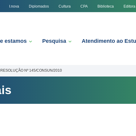
I.nova
Diplomados
Cultura
CPA
Biblioteca
Editora
e estamos
Pesquisa
Atendimento ao Est
RESOLUÇÃO Nº 145/CONSUN/2010
is