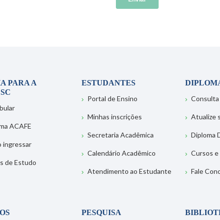
A PARA A
ESTUDANTES
DIPLOM
SC
Portal de Ensino
Consulta
bular
Minhas inscrições
Atualize
ema ACAFE
Secretaria Acadêmica
Diploma D
 ingressar
Calendário Acadêmico
Cursos e
s de Estudo
Atendimento ao Estudante
Fale Con
OS
PESQUISA
BIBLIO