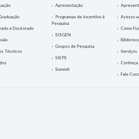
uação
Apresentação
Apresen
Graduação
Programas de Incentivo à
Acesso a
Pesquisa
rado e Doutorado
Como Fu
SISGEN
nsão
Bibliotec
Grupos de Pesquisa
os Técnicos
Serviços
SIEPE
gios
Conheça 
Summit
Fale Con