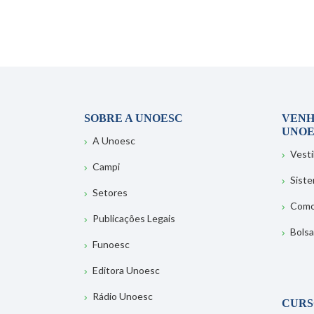
SOBRE A UNOESC
VENH
UNOE
A Unoesc
Vesti
Campi
Sist
Setores
Como
Publicações Legais
Bolsa
Funoesc
Editora Unoesc
Rádio Unoesc
CURS