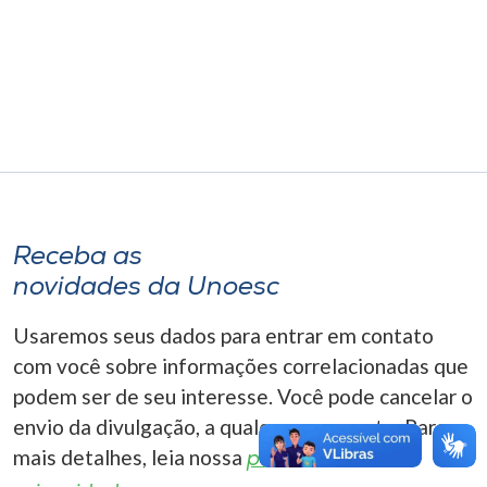
Museu
Unoesc
Store
Selecione
o idioma
Receba as
novidades da Unoesc
A+
Usaremos seus dados para entrar em contato
A-
com você sobre informações correlacionadas que
podem ser de seu interesse. Você pode cancelar o
envio da divulgação, a qualquer momento. Para
mais detalhes, leia nossa
política de