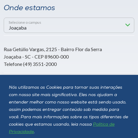
Onde estamos
Selecione o campus
Rua Getúlio Vargas, 2125 - Bairro Flor da Serra
Joaçaba - SC - CEP 89600-000
Telefone (49) 3551-2000
Siga a Unoesc
Nós utilizamos os Cookies para tornar suas interações
com nosso site mais significativa. Eles nos ajudam a
entender melhor como nosso website está sendo usado,
assim podemos entregar conteúdo sob medida para
você. Para mais informações sobre os tipos diferentes de
cookies que estamos usando, leia nossa
Política de
Privacidade
.