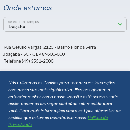
Onde estamos
Selecione o campus
Rua Getúlio Vargas, 2125 - Bairro Flor da Serra
Joaçaba - SC - CEP 89600-000
Telefone (49) 3551-2000
Siga a Unoesc
Nós utilizamos os Cookies para tornar suas interações
com nosso site mais significativa. Eles nos ajudam a
entender melhor como nosso website está sendo usado,
assim podemos entregar conteúdo sob medida para
você. Para mais informações sobre os tipos diferentes de
cookies que estamos usando, leia nossa
Política de
Privacidade
.