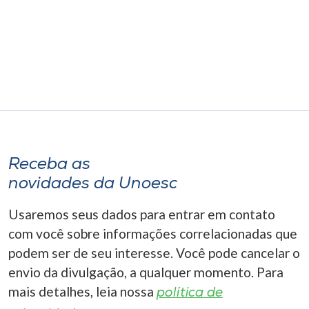
Museu
Unoesc
Store
Selecione
o idioma
Receba as
novidades da Unoesc
A+
Usaremos seus dados para entrar em contato
A-
com você sobre informações correlacionadas que
podem ser de seu interesse. Você pode cancelar o
envio da divulgação, a qualquer momento. Para
mais detalhes, leia nossa
política de