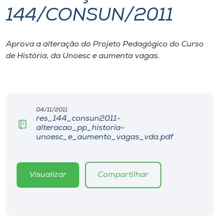
144/CONSUN/2011
I.nova
Aprova a alteração do Projeto Pedagógico do Curso
Diplomados
de História, da Unoesc e aumenta vagas.
Cultura
CPA
04/11/2011
res_144_consun2011-
alteracao_pp_historia-
Biblioteca
unoesc_e_aumento_vagas_vda.pdf
Editora
Visualizar
Compartilhar
Rádio