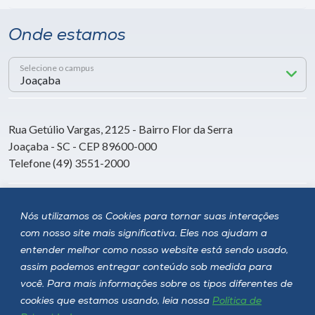
Onde estamos
Selecione o campus
Rua Getúlio Vargas, 2125 - Bairro Flor da Serra
Joaçaba - SC - CEP 89600-000
Telefone (49) 3551-2000
Siga a Unoesc
Nós utilizamos os Cookies para tornar suas interações
com nosso site mais significativa. Eles nos ajudam a
entender melhor como nosso website está sendo usado,
assim podemos entregar conteúdo sob medida para
você. Para mais informações sobre os tipos diferentes de
cookies que estamos usando, leia nossa
Política de