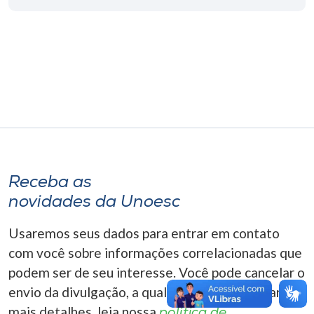
Museu
Unoesc
Store
Selecione
o idioma
Receba as
novidades da Unoesc
A+
A-
Usaremos seus dados para entrar em contato
com você sobre informações correlacionadas que
podem ser de seu interesse. Você pode cancelar o
envio da divulgação, a qualquer momento. Para
mais detalhes, leia nossa
política de