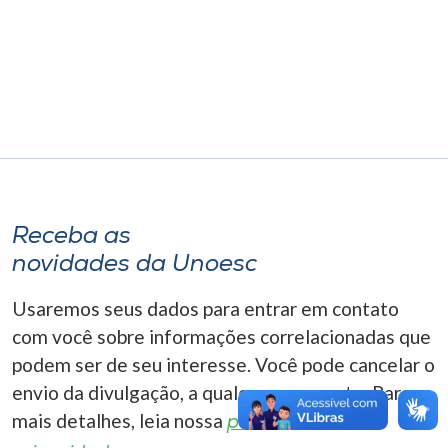
Museu
Unoesc
Store
Selecione
o idioma
Receba as
novidades da Unoesc
A+
Usaremos seus dados para entrar em contato
A-
com você sobre informações correlacionadas que
podem ser de seu interesse. Você pode cancelar o
envio da divulgação, a qualquer momento. Para
mais detalhes, leia nossa
política de