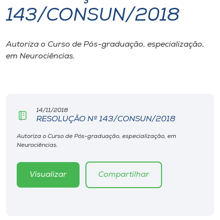
143/CONSUN/2018
I.nova
Autoriza o Curso de Pós-graduação, especialização,
Diplomados
em Neurociências.
Cultura
CPA
14/11/2018
RESOLUÇÃO Nº 143/CONSUN/2018
Biblioteca
Autoriza o Curso de Pós-graduação, especialização, em
Neurociências.
Editora
Visualizar
Compartilhar
Rádio