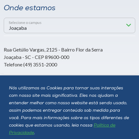
Onde estamos
Selecione o campus
Rua Getúlio Vargas, 2125 - Bairro Flor da Serra
Joaçaba - SC - CEP 89600-000
Telefone (49) 3551-2000
Siga a Unoesc
Nós utilizamos os Cookies para tornar suas interações
com nosso site mais significativa. Eles nos ajudam a
entender melhor como nosso website está sendo usado,
assim podemos entregar conteúdo sob medida para
você. Para mais informações sobre os tipos diferentes de
cookies que estamos usando, leia nossa
Política de
Privacidade
.