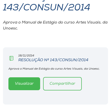
143/CONSUN/2014
I.nova
Aprova o Manual de Estágio do curso Artes Visuais, da
Diplomados
Unoesc.
Cultura
CPA
18/11/2014
RESOLUÇÃO Nº 143/CONSUN/2014
Biblioteca
Aprova o Manual de Estágio do curso Artes Visuais, da Unoesc.
Visualizar
Compartilhar
Editora
Rádio