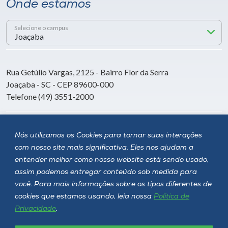
Onde estamos
Selecione o campus
Rua Getúlio Vargas, 2125 - Bairro Flor da Serra
Joaçaba - SC - CEP 89600-000
Telefone (49) 3551-2000
Siga a Unoesc
Nós utilizamos os Cookies para tornar suas interações
com nosso site mais significativa. Eles nos ajudam a
entender melhor como nosso website está sendo usado,
assim podemos entregar conteúdo sob medida para
você. Para mais informações sobre os tipos diferentes de
cookies que estamos usando, leia nossa
Política de
Privacidade
.