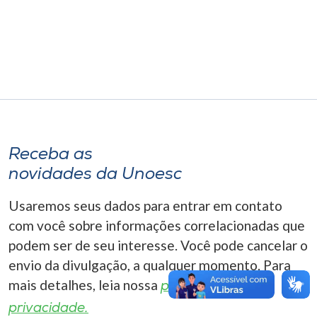
Museu
Unoesc
Store
Selecione
o idioma
Receba as
novidades da Unoesc
Usaremos seus dados para entrar em contato
A+
com você sobre informações correlacionadas que
A-
podem ser de seu interesse. Você pode cancelar o
envio da divulgação, a qualquer momento. Para
mais detalhes, leia nossa
política de
privacidade.