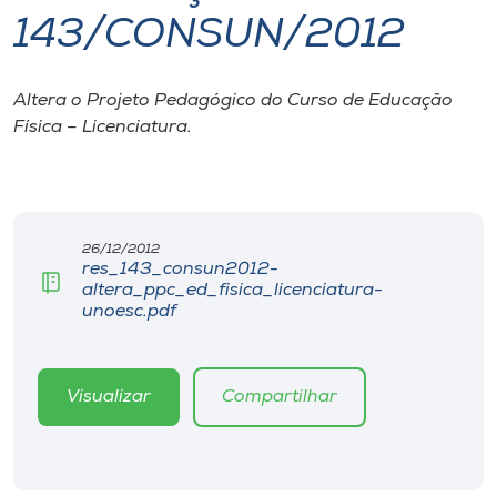
143/CONSUN/2012
I.nova
Altera o Projeto Pedagógico do Curso de Educação
Diplomados
Física – Licenciatura.
Cultura
CPA
26/12/2012
res_143_consun2012-
altera_ppc_ed_fisica_licenciatura-
Biblioteca
unoesc.pdf
Editora
Visualizar
Compartilhar
Rádio