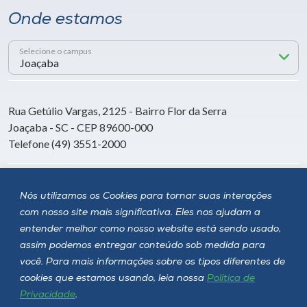
Onde estamos
Selecione o campus
Rua Getúlio Vargas, 2125 - Bairro Flor da Serra
Joaçaba - SC - CEP 89600-000
Telefone (49) 3551-2000
Siga a Unoesc
Nós utilizamos os Cookies para tornar suas interações
com nosso site mais significativa. Eles nos ajudam a
entender melhor como nosso website está sendo usado,
assim podemos entregar conteúdo sob medida para
você. Para mais informações sobre os tipos diferentes de
cookies que estamos usando, leia nossa
Política de
Privacidade
.