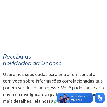
Museu
Unoesc
Store
Selecione
o idioma
Receba as
novidades da Unoesc
A+
Usaremos seus dados para entrar em contato
A-
com você sobre informações correlacionadas que
podem ser de seu interesse. Você pode cancelar o
envio da divulgação, a qualquer momento. Para
mais detalhes, leia nossa
política de