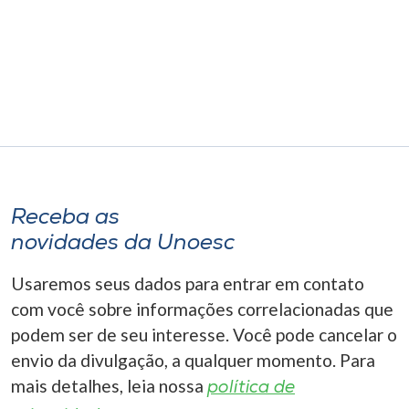
Museu
Unoesc
Store
Selecione
o idioma
Receba as
novidades da Unoesc
A+
Usaremos seus dados para entrar em contato
A-
com você sobre informações correlacionadas que
podem ser de seu interesse. Você pode cancelar o
envio da divulgação, a qualquer momento. Para
mais detalhes, leia nossa
política de