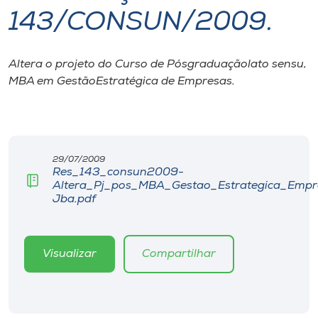
143/CONSUN/2009.
I.nova
Altera o projeto do Curso de Pósgraduaçãolato sensu,
Diplomados
MBA em GestãoEstratégica de Empresas.
Cultura
CPA
29/07/2009
Res_143_consun2009-
Altera_Pj_pos_MBA_Gestao_Estrategica_Empr
Biblioteca
Jba.pdf
Editora
Visualizar
Compartilhar
Rádio