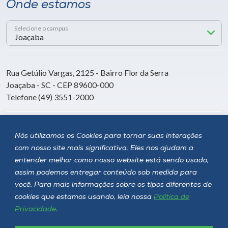
Onde estamos
Selecione o campus
Rua Getúlio Vargas, 2125 - Bairro Flor da Serra
Joaçaba - SC - CEP 89600-000
Telefone (49) 3551-2000
Siga a Unoesc
Nós utilizamos os Cookies para tornar suas interações
com nosso site mais significativa. Eles nos ajudam a
entender melhor como nosso website está sendo usado,
assim podemos entregar conteúdo sob medida para
você. Para mais informações sobre os tipos diferentes de
cookies que estamos usando, leia nossa
Política de
Privacidade
.