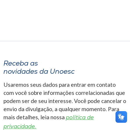
Museu
Unoesc
Store
Selecione
o idioma
Receba as
novidades da Unoesc
Usaremos seus dados para entrar em contato
A+
com você sobre informações correlacionadas que
A-
podem ser de seu interesse. Você pode cancelar o
envio da divulgação, a qualquer momento. Para
mais detalhes, leia nossa
política de
privacidade.