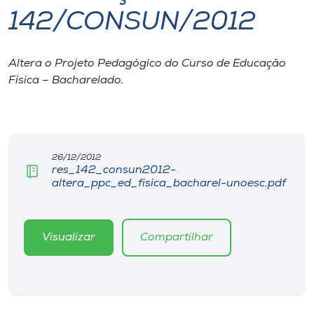
142/CONSUN/2012
I.nova
Altera o Projeto Pedagógico do Curso de Educação
Diplomados
Física – Bacharelado.
Cultura
CPA
26/12/2012
res_142_consun2012-
altera_ppc_ed_fisica_bacharel-unoesc.pdf
Biblioteca
Editora
Visualizar
Compartilhar
Rádio