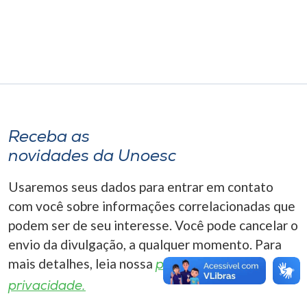
Museu
Unoesc
Store
Selecione
Receba as
o idioma
novidades da Unoesc
Usaremos seus dados para entrar em contato
A+
com você sobre informações correlacionadas que
A-
podem ser de seu interesse. Você pode cancelar o
envio da divulgação, a qualquer momento. Para
mais detalhes, leia nossa
política de
privacidade.