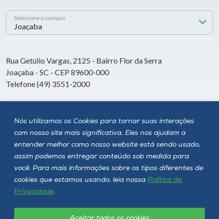
Selecione o campus
Rua Getúlio Vargas, 2125 - Bairro Flor da Serra
Joaçaba - SC - CEP 89600-000
Telefone (49) 3551-2000
Siga a Unoesc
Nós utilizamos os Cookies para tornar suas interações
com nosso site mais significativa. Eles nos ajudam a
entender melhor como nosso website está sendo usado,
assim podemos entregar conteúdo sob medida para
você. Para mais informações sobre os tipos diferentes de
cookies que estamos usando, leia nossa
Política de
Privacidade
.
Aceitar todos os cookies