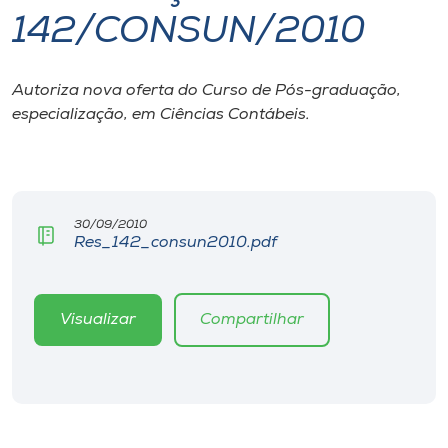
142/CONSUN/2010
I.nova
Autoriza nova oferta do Curso de Pós-graduação,
Diplomados
especialização, em Ciências Contábeis.
Cultura
CPA
30/09/2010
Res_142_consun2010.pdf
Biblioteca
Visualizar
Compartilhar
Editora
Rádio