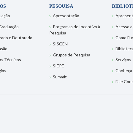
OS
PESQUISA
BIBLIO
uação
Apresentação
Apresen
Graduação
Programas de Incentivo à
Acesso a
Pesquisa
rado e Doutorado
Como Fu
SISGEN
nsão
Bibliotec
Grupos de Pesquisa
os Técnicos
Serviços
SIEPE
gios
Conheça 
Summit
Fale Con