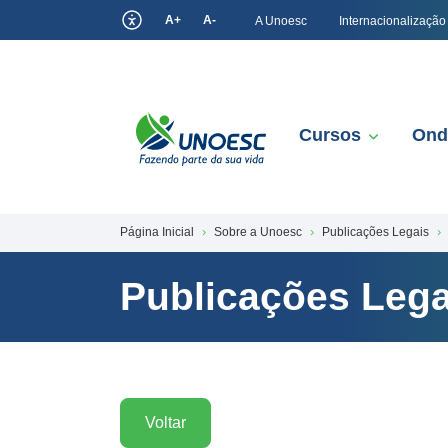
A+
A-
A Unoesc
Internacionalização
Cursos
Ond
Página Inicial
Sobre a Unoesc
Publicações Legais
Publicações Lega
Voltar