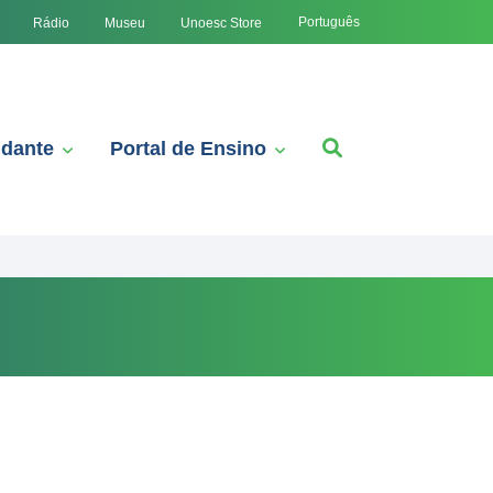
Português
Rádio
Museu
Unoesc Store
udante
Portal de Ensino