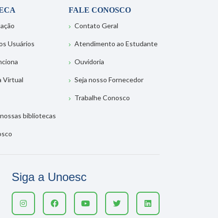
TECA
FALE CONOSCO
tação
Contato Geral
os Usuários
Atendimento ao Estudante
nciona
Ouvidoria
a Virtual
Seja nosso Fornecedor
Trabalhe Conosco
nossas bibliotecas
osco
Siga a Unoesc