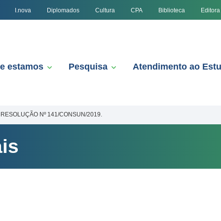
I.nova
Diplomados
Cultura
CPA
Biblioteca
Editora
e estamos
Pesquisa
Atendimento ao Est
RESOLUÇÃO Nº 141/CONSUN/2019.
is