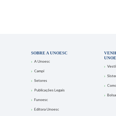
SOBRE A UNOESC
VENH
UNOE
A Unoesc
Vesti
Campi
Sist
Setores
Como
Publicações Legais
Bolsa
Funoesc
Editora Unoesc