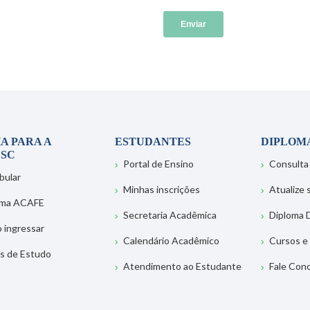
A PARA A
ESTUDANTES
DIPLOM
SC
Portal de Ensino
Consulta
bular
Minhas inscrições
Atualize
ema ACAFE
Secretaria Acadêmica
Diploma D
 ingressar
Calendário Acadêmico
Cursos e
s de Estudo
Atendimento ao Estudante
Fale Con