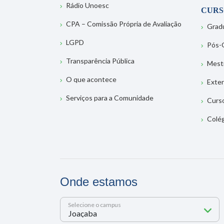
Rádio Unoesc
CURS
CPA – Comissão Própria de Avaliação
Grad
LGPD
Pós-
Transparência Pública
Mest
O que acontece
Exte
Serviços para a Comunidade
Curs
Colé
Onde estamos
Selecione o campus