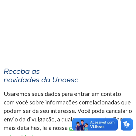
Museu
Unoesc
Store
Selecione
o idioma
Receba as
novidades da Unoesc
A+
Usaremos seus dados para entrar em contato
A-
com você sobre informações correlacionadas que
podem ser de seu interesse. Você pode cancelar o
envio da divulgação, a qualquer momento. Para
mais detalhes, leia nossa
política de