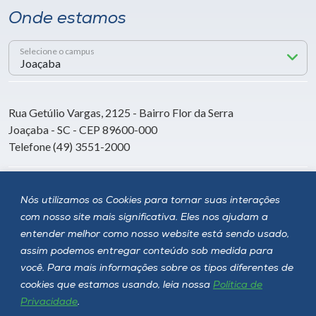
Onde estamos
Selecione o campus
Rua Getúlio Vargas, 2125 - Bairro Flor da Serra
Joaçaba - SC - CEP 89600-000
Telefone (49) 3551-2000
Siga a Unoesc
Nós utilizamos os Cookies para tornar suas interações
com nosso site mais significativa. Eles nos ajudam a
entender melhor como nosso website está sendo usado,
assim podemos entregar conteúdo sob medida para
você. Para mais informações sobre os tipos diferentes de
cookies que estamos usando, leia nossa
Política de
Privacidade
.