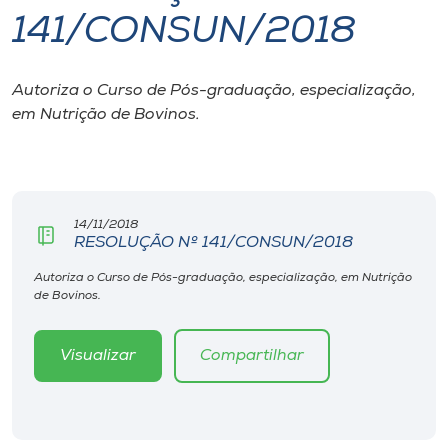
141/CONSUN/2018
I.nova
Autoriza o Curso de Pós-graduação, especialização,
Diplomados
em Nutrição de Bovinos.
Cultura
CPA
14/11/2018
RESOLUÇÃO Nº 141/CONSUN/2018
Biblioteca
Autoriza o Curso de Pós-graduação, especialização, em Nutrição
de Bovinos.
Editora
Visualizar
Compartilhar
Rádio