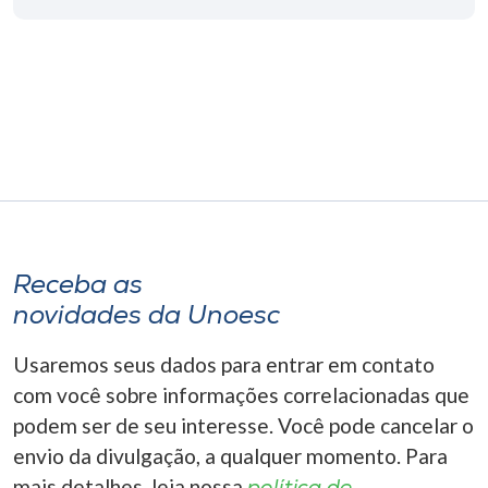
Museu
Unoesc
Store
Selecione
o idioma
Receba as
novidades da Unoesc
A+
A-
Usaremos seus dados para entrar em contato
com você sobre informações correlacionadas que
podem ser de seu interesse. Você pode cancelar o
envio da divulgação, a qualquer momento. Para
mais detalhes, leia nossa