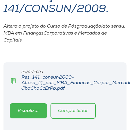
141/CONSUN/2009.
I.nova
Altera o projeto do Curso de Pósgraduaçãolato sensu,
Diplomados
MBA em FinançasCorporativas e Mercados de
Capitais.
Cultura
CPA
29/07/2009
Res_141_consun2009-
Biblioteca
Altera_Pj_pos_MBA_Financas_Corpor_Mercad
JbaChoCcErPb.pdf
Editora
Visualizar
Compartilhar
Rádio